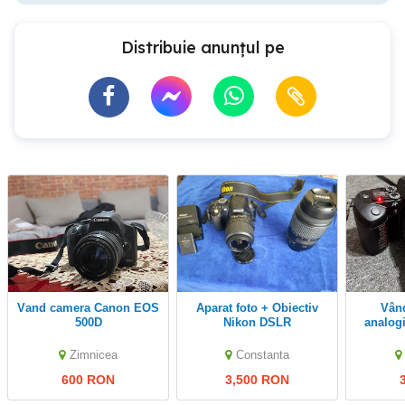
Distribuie anunțul pe
vand camera Canon EOS
Aparat foto + Obiectiv
Vând aparat foto
500D
Nikon DSLR
analog
Zimnicea
Constanta
600 RON
3,500 RON