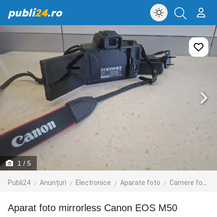
publi
24
.ro
1
/ 5
Publi24
Anunțuri
Electronice
Aparate foto
Camere foto digitale
Aparat foto mirrorless Canon EOS M50