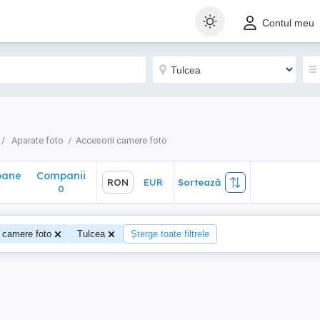
ane
Companii
RON
EUR
Sortează
Contul meu
0
Aparate foto
Accesorii camere foto
oane
Companii
RON
EUR
Sortează
4
0
 camere foto
Tulcea
Șterge toate filtrele