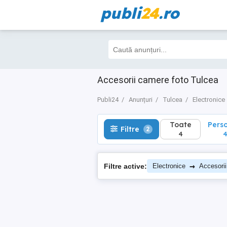
publi
24
.ro
Toate
Perso
Filtre
2
4
4
Accesorii camere foto Tulcea
Publi24
Anunțuri
Tulcea
Electronice
Toate
Pers
Filtre
2
4
→
Filtre active:
Electronice
Accesorii