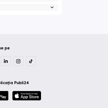
ne pe
licația Publi24