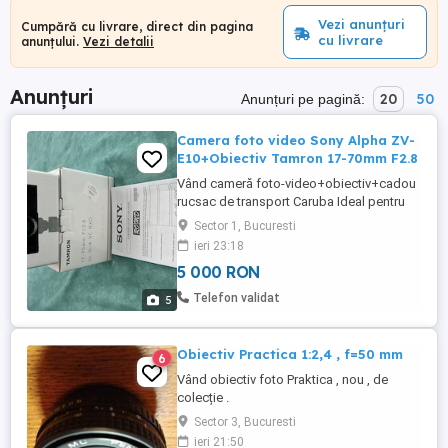
Vezi anunțuri
Cumpără cu livrare, direct din pagina
cu livrare
anunțului.
Vezi detalii
Anunțuri
20
50
Anunțuri pe pagină:
Camera foto video Sony Alpha ZV-
E10+Obiectiv Tamron 17-70mm F2.8
Vând cameră foto-video+obiectiv+cadou
rucsac de transport Caruba Ideal pentru
vlogging Toate cele menționate sunt noi,
Sector 1, Bucuresti
nefolosite, achiziționate în 06.2026.
ieri 23:18
Predare personala, nu le vând separat, nu
5 000 RON
schimb și nu negociez prețul. Cer și ofer
seriozitate. Mulțumesc!
Telefon validat
5
Obiectiv Practica 1:2,4 , f=50 mm
6
Vând obiectiv foto Praktica , nou , de
colecție .
Sector 3, Bucuresti
ieri 21:50