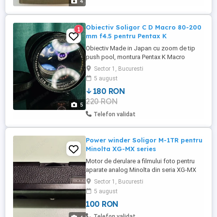
4
Obiectiv Soligor C D Macro 80-200
1
mm f4.5 pentru Pentax K
Obiectiv Made in Japan cu zoom de tip
push pool, montura Pentax K Macro
(close-up) cu factor de mărire 1:3
Sector 1, Bucuresti
Functional, are ceva praf în lentilele
5 august
frontale care nu ar trebui sa afecteze
180 RON
imaginea Se poate monta pe aparate
220 RON
mirrorless digital cu adaptorul potrivit
5
capace fata spate Estetic 8 10 Functional
Telefon validat
...
Power winder Soligor M-1TR pentru
Minolta XG-MX series
Motor de derulare a filmului foto pentru
aparate analog Minolta din seria XG-MX
Foloseste 4 baterii sau acumulatori tip AA
Sector 1, Bucuresti
Estetic 9 10 Functional 10 10 Testare și
5 august
livrare în București
100 RON
Telefon validat