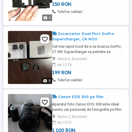
150 RON
Telefon validat
1
Incarcator Dual Port GoPro
Supercharger, CA NOU
Cel mai rapid mod de a va incarca GoPro,
27.5W Supercharger va permite sa
incarcati doua dispozitive GoPro simultan
Sector 6, Bucuresti
- oriunde in lume. Portul USB-C ofera o
ieri 12:29
incarcare de 20-70% mai rapida pe
199 RON
dispozitivele compatibile cu incarcare
rapida in comparatie cu utilizarea unui
Telefon validat
5
incarcator conventional. Puteti ...
Canon EOS 300 pe film
Aparatul foto Canon EOS 300 este ideal
pentru cei pasionați de fotografia pe film.
Cu brandul Canon, acest aparat va oferi
Sector 2, Bucuresti
imagini de o calitate remarcabilă.
ieri 10:57
Descoperă-ți creativitatea cu Canon EOS
1 100 RON
300! Aparatul este echipat cu obiectivul