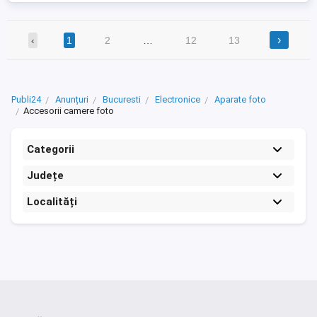
›
‹
1
2
…
12
13
Publi24
Anunțuri
Bucuresti
Electronice
Aparate foto
Accesorii camere foto
Categorii
Județe
Localități