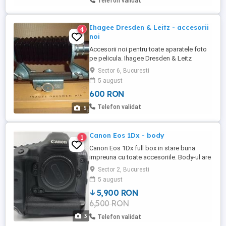
Telefon validat
Ihagee Dresden & Leitz - accesorii
4
noi
Accesorii noi pentru toate aparatele foto
pe pelicula. Ihagee Dresden & Leitz
Sector 6, Bucuresti
5 august
600 RON
Telefon validat
5
Canon Eos 1Dx - body
1
Canon Eos 1Dx full box in stare buna
impreuna cu toate accesoriile. Body-ul are
aprox 62k cadre. Mai multe detalii si foto
Sector 2, Bucuresti
pe privat. Motivul vanzarii: am trecut pe
5 august
mirrorless. Predare personala in Bucuresti
5,900 RON
Ilfov. Nu schimb decat cu gama R6, R7 cu
6,500 RON
diferenta sau obiective RF. Prefer cash!
3
Telefon validat