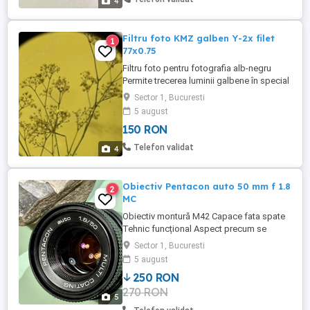
4
Filtru foto KMZ galben Y-2x filet
1
77x0.75
Filtru foto pentru fotografia alb-negru
Permite trecerea luminii galbene în special
și similare și blochează complementara
Sector 1, Bucuresti
(albastru) pentru un plus de contrast (cer
5 august
închis) și scoaterea norilor în evidență
150 RON
filtru 77 mm perfect estetic si functional
Telefon validat
4
Obiectiv Pentacon auto 50 mm f 1.8
2
MC
Obiectiv montură M42 Capace fata spate
Tehnic funcțional Aspect precum se
poate vedea în poze Se poate monta pe
Sector 1, Bucuresti
camere mirrorless cu adaptor Prefer
5 august
București pentru testare cu clientul Estetic
250 RON
8 10 Tehnic 10 10
270 RON
5