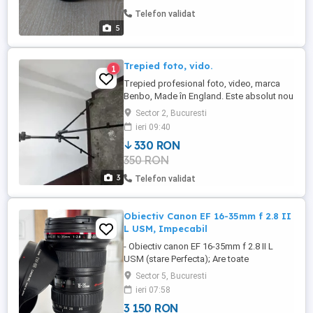
Canon EF 20-80 mm, f:3,5-5,6 si cu blitul
Telefon validat
Soligor TIF 380. Caracteristici ...
5
Trepied foto, vido.
1
Trepied profesional foto, video, marca
Benbo, Made în England. Este absolut nou
! Are picioare solide dual-stage de
Sector 2, Bucuresti
aluminiu. Trepiedul poate susține o
ieri 09:40
sarcină de până la 6 kg printr-un sistem fix
330 RON
de contrabalansare. Înălțimea trepiedului
350 RON
este variabilă, între 70 și 160 cm. Picioarele
au blocaje ...
3
Telefon validat
Obiectiv Canon EF 16-35mm f 2.8 II
L USM, Impecabil
- Obiectiv canon EF 16-35mm f 2.8 II L
USM (stare Perfecta); Are toate
accesoriile, precum, husa originală,
Sector 5, Bucuresti
parasolar, capace. A avut de la început
ieri 07:58
filtru UV Hoya - 82mm, care se vinde
3 150 RON
separat (150 lei). Obiectivul este ca nou,