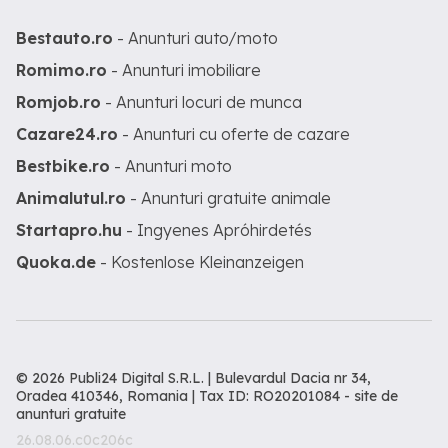
Bestauto.ro
- Anunturi auto/moto
Romimo.ro
- Anunturi imobiliare
Romjob.ro
- Anunturi locuri de munca
Cazare24.ro
- Anunturi cu oferte de cazare
Bestbike.ro
- Anunturi moto
Animalutul.ro
- Anunturi gratuite animale
Startapro.hu
- Ingyenes Apróhirdetés
Quoka.de
- Kostenlose Kleinanzeigen
© 2026 Publi24 Digital S.R.L. | Bulevardul Dacia nr 34,
Oradea 410346, Romania | Tax ID: RO20201084 -
site de
anunturi gratuite
26.08.06.c0c206c