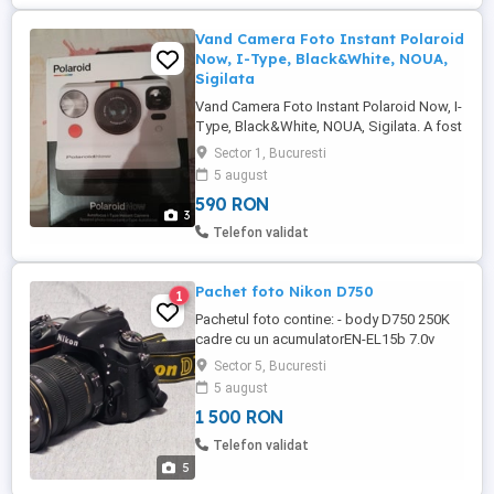
Vand Camera Foto Instant Polaroid
Now, I-Type, Black&White, NOUA,
Sigilata
Vand Camera Foto Instant Polaroid Now, I-
Type, Black&White, NOUA, Sigilata. A fost
castigata la un concurs. Descrierea este
Sector 1, Bucuresti
preluata de pe Emag, unde exact acest tip
5 august
de camera se vinde cu 880,21 lei. Ochiti,
590 RON
apasati, si pastrati: este atat de simplu cu
3
Polaroid Now. Aceasta serie este o
Telefon validat
evolutie a ...
Pachet foto Nikon D750
1
Pachetul foto contine: - body D750 250K
cadre cu un acumulatorEN-EL15b 7.0v
1900mAh (perfect funcțional,fara nici o
Sector 5, Bucuresti
problema, doar cauciucul de grip este
5 august
putin dezlipit si lipsa cauciuc ocular)-
1 500 RON
1500lei - obiectiv Tamron 70-300mm f4-
5.6 VC USD -1300lei - obiectiv Sigma 17-
Telefon validat
50mm f2.8 EX HSM- 800lei (format ...
5