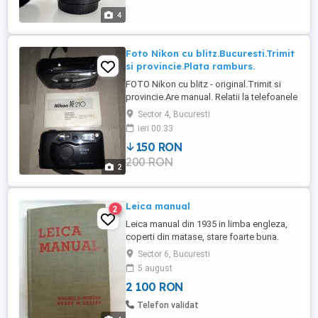
se prezintă într-o stare excepțională. A
4
fost cumparat de nou, de la F64 ...
Foto Nikon cu blitz.Bucuresti.Trimit
si provincie.Plata ramburs.
FOTO Nikon cu blitz - original.Trimit si
provincie.Are manual. Relatii la telefoanele
din POZA. Se trimite prin Posta Romana.
Sector 4, Bucuresti
Plata ramburs prin Posta Romana. Am 2
ieri 00:33
bucati.Bucuresti. Pretul este pentru UNA
150 RON
bucata = 150 lei NEGOCIABIL. Suna la
200 RON
numar din POZA.
2
Leica manual
2
Leica manual din 1935 in limba engleza,
coperti din matase, stare foarte buna.
Prezinta aparatele foto Leica din 1935.
Sector 6, Bucuresti
5 august
2 100 RON
Telefon validat