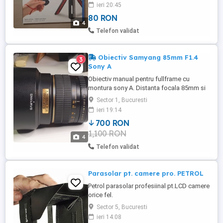
clare sau apeluri video. Pachetul include
ieri 20:45
declanșatorul de la distanță prin Bluetooth
80 RON
BRS2, care se conectează rapid la telefon
4
și îți permite să faci poze sau să filmezi
Telefon validat
de la o ...
Obiectiv Samyang 85mm F1.4
3
Sony A
Obiectiv manual pentru fullframe cu
montura sony A. Distanta focala 85mm si
diafragma f1.4, luminos si cu un bokeh
Sector 1, Bucuresti
foarte frumos. Obiectivul este in stare
ieri 19:14
perfecta, foarte putine urme de uzura la
700 RON
exterior.
1,100 RON
4
Telefon validat
Parasolar pt. camere pro. PETROL
Petrol parasolar profesiinal pt.LCD camere
orice fel.
Sector 5, Bucuresti
ieri 14:08