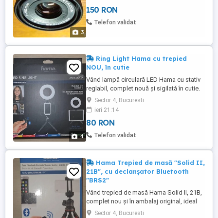
150 RON
Telefon validat
3
Ring Light Hama cu trepied
NOU, în cutie
Vând lampă circulară LED Hama cu stativ
reglabil, complet nouă și sigilată în cutie.
Este perfectă pentru creatori de conținut,
Sector 4, Bucuresti
filmări pe TikTok sau live-uri, oferind o
ieri 21:14
lumină stabilă și setări reglabile. Trimit în
80 RON
țară prin curier sau ofer predare
personală.
Telefon validat
4
Hama Trepied de masă "Solid II,
21B", cu declanșator Bluetooth
"BRS2"
Vând trepied de masă Hama Solid II, 21B,
complet nou și în ambalaj original, ideal
pentru vlogging, streaming, fotografii
Sector 4, Bucuresti