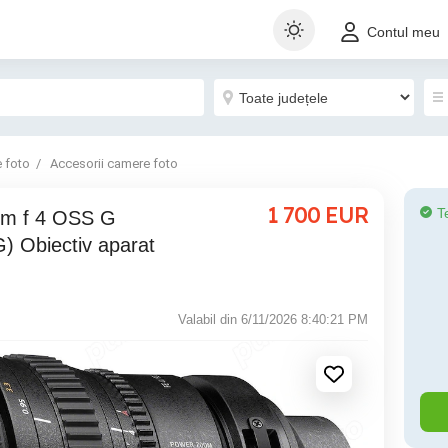
Contul meu
 foto
Accesorii camere foto
1 700
EUR
T
m f 4 OSS G
 Obiectiv aparat
Valabil din 6/11/2026 8:40:21 PM