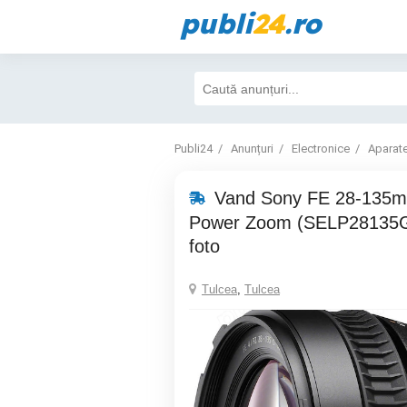
publi
24
.ro
Publi24
Anunțuri
Electronice
Aparate
Vand Sony FE 28-135m
Power Zoom (SELP28135G)
foto
Tulcea
,
Tulcea