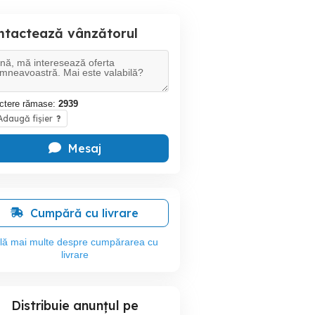
ntactează vânzătorul
ctere rămase:
2939
daugă fișier
?
Mesaj
Cumpără cu livrare
flă mai multe despre cumpărarea cu
livrare
Distribuie anunțul pe