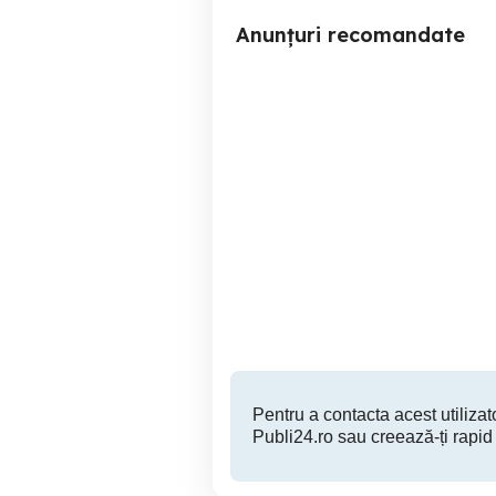
Anunțuri recomandate
Vand obiective nikon
Nik
Roman
800 RON
Pentru a contacta acest utilizato
Publi24.ro sau creează-ți rapid