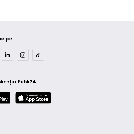
ne pe
licația Publi24