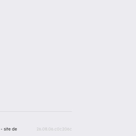
 -
site de
26.08.06.c0c206c