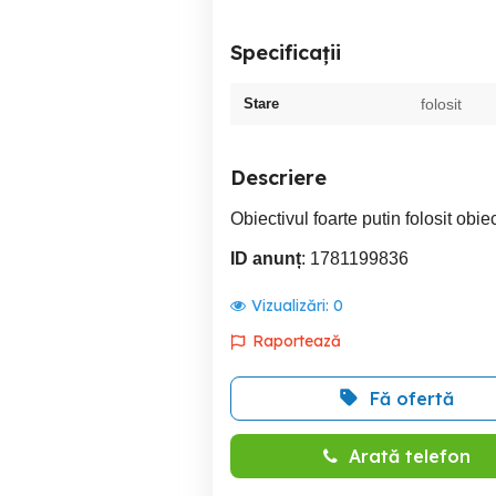
Specificații
Stare
folosit
Descriere
Obiectivul foarte putin folosit obie
ID anunț
: 1781199836
Vizualizări:
0
Raportează
Fă ofertă
Arată telefon