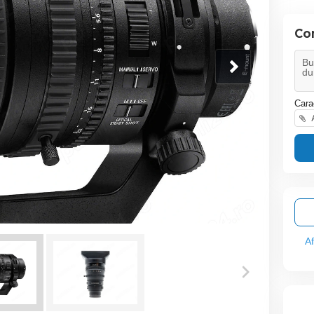
Co
Cara
A
A