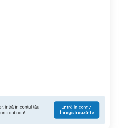
Camere foto video
Vând aparate foto vechi
on,Canon,Samsung,Olimpus,FujiFilm,
Constanta
Braila
650 RON
30 RON
1,
r, intră în contul tău
Intră în cont /
Înregistrează-te
 un cont nou!