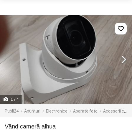
1
/ 4
Publi24
Anunțuri
Electronice
Aparate foto
Accesorii camere foto
vănd cameră alhua