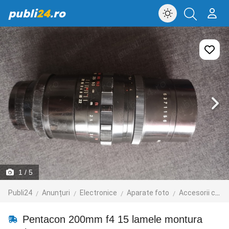
publi
24
.ro
1
/ 5
Publi24
Anunțuri
Electronice
Aparate foto
Accesorii camere foto
Pentacon 200mm f4 15 lamele montura