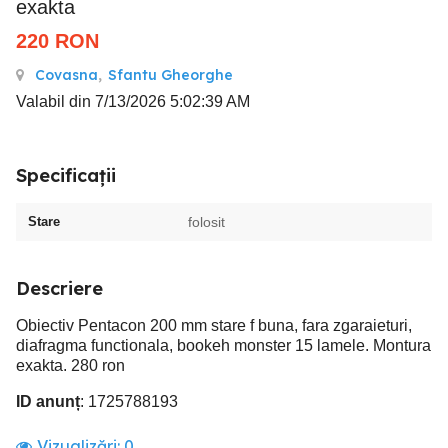
exakta
220
RON
Covasna
,
Sfantu Gheorghe
Valabil din 7/13/2026 5:02:39 AM
Specificații
Stare
folosit
Descriere
Obiectiv Pentacon 200 mm stare f buna, fara zgaraieturi,
diafragma functionala, bookeh monster 15 lamele. Montura
exakta. 280 ron
ID anunț
: 1725788193
Vizualizări:
0