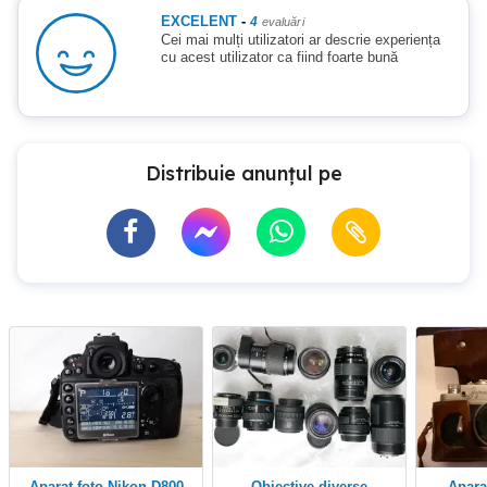
EXCELENT
-
4
evaluări
Cei mai mulți utilizatori ar descrie experiența
cu acest utilizator ca fiind foarte bună
Distribuie anunțul pe
Aparat foto Nikon D800
Obiective diverse
Aparat Foto Zorki 4