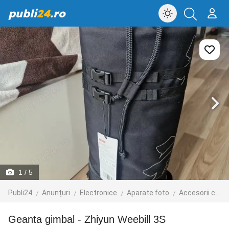
publi
24
.ro
1
/ 5
Publi24
Anunțuri
Electronice
Aparate foto
Accesorii camere foto
Geanta gimbal - Zhiyun Weebill 3S