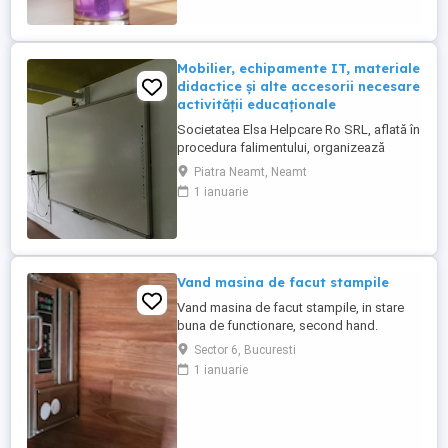
atât pentru mașină ...
Mobilier, echipamente IT, materiale
didactice și alte accesorii necesare
activității educaționale
Societatea Elsa Helpcare Ro SRL, aflată în
procedura falimentului, organizează
licitație publică cu strigare pentru
Piatra Neamt, Neamt
valorificarea bunurilor mobile specifice
1 ianuarie
activității de tip after school, la un preț
redus cu 45% față de valoarea de
evaluare. Bunurile supuse licitației includ:
mobilier (mese, scaune, ...
Vand masina de facut stampile
Vand masina de facut stampile, in stare
buna de functionare, second hand.
Sector 6, Bucuresti
1 ianuarie