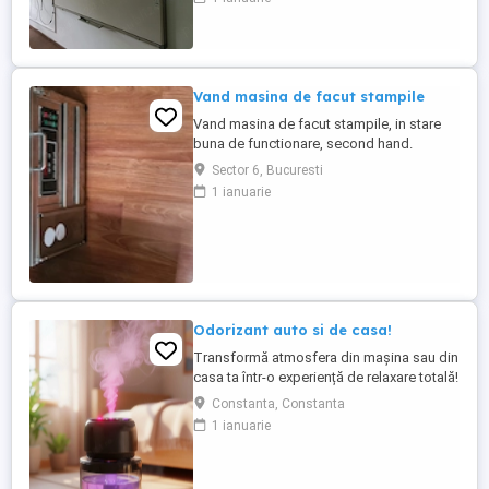
activității de tip after school, la un preț
redus cu 45% față de valoarea de
evaluare. Bunurile supuse licitației includ:
mobilier (mese, scaune, ...
Vand masina de facut stampile
Vand masina de facut stampile, in stare
buna de functionare, second hand.
Sector 6, Bucuresti
1 ianuarie
Odorizant auto si de casa!
Transformă atmosfera din mașina sau din
casa ta într-o experiență de relaxare totală!
Acest dispozitiv inovator combină
Constanta, Constanta
beneficiile aromaterapiei cu un efect
1 ianuarie
vizual spectaculos de plafon instelat
proiecție laser. De ce este deosebit acest
dispozitiv? Dublă utilitate (2 în 1): Ideal