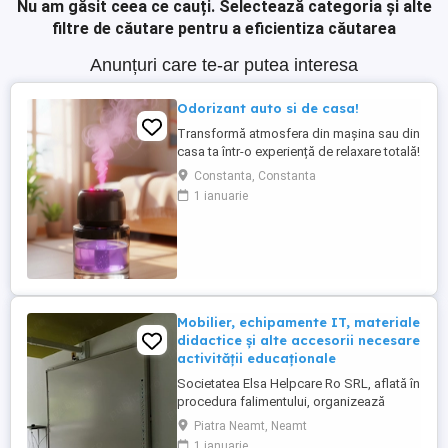
Nu am găsit ceea ce cauți.
Selectează categoria și alte
filtre de căutare pentru a eficientiza căutarea
Anunțuri care te-ar putea interesa
Odorizant auto si de casa!
Transformă atmosfera din mașina sau din
casa ta într-o experiență de relaxare totală!
Acest dispozitiv inovator combină
Constanta, Constanta
beneficiile aromaterapiei cu un efect
1 ianuarie
vizual spectaculos de plafon instelat
proiecție laser. De ce este deosebit acest
dispozitiv? Dublă utilitate (2 în 1): Ideal
atât pentru mașină ...
Mobilier, echipamente IT, materiale
didactice și alte accesorii necesare
activității educaționale
Societatea Elsa Helpcare Ro SRL, aflată în
procedura falimentului, organizează
licitație publică cu strigare pentru
Piatra Neamt, Neamt
valorificarea bunurilor mobile specifice
1 ianuarie