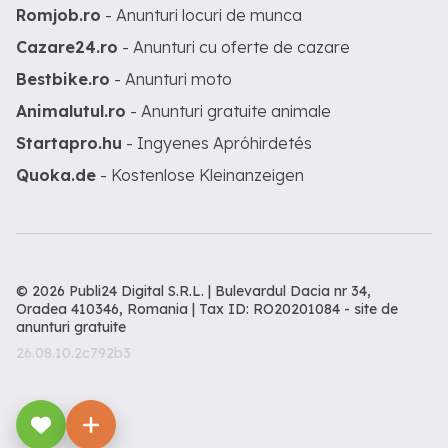
Romjob.ro
- Anunturi locuri de munca
Cazare24.ro
- Anunturi cu oferte de cazare
Bestbike.ro
- Anunturi moto
Animalutul.ro
- Anunturi gratuite animale
Startapro.hu
- Ingyenes Apróhirdetés
Quoka.de
- Kostenlose Kleinanzeigen
© 2026 Publi24 Digital S.R.L. | Bulevardul Dacia nr 34,
Oradea 410346, Romania | Tax ID: RO20201084 -
site de
anunturi gratuite
26.08.10.2c792b3