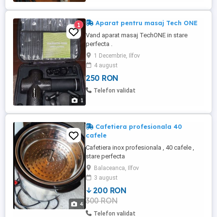
mesaje; - ...
Aparat pentru masaj Tech ONE
1
Vand aparat masaj TechONE in stare
perfecta .
1 Decembrie, Ilfov
4 august
250 RON
Telefon validat
1
Cafetiera profesionala 40
cafele
Cafetiera inox profesionala , 40 cafele ,
stare perfecta
Balaceanca, Ilfov
3 august
200 RON
300 RON
4
Telefon validat