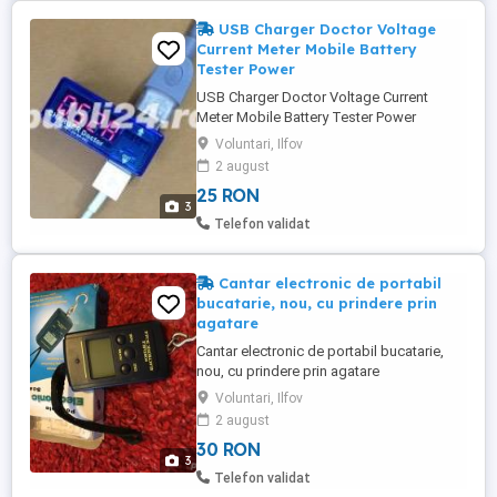
USB Charger Doctor Voltage
Current Meter Mobile Battery
Tester Power
USB Charger Doctor Voltage Current
Meter Mobile Battery Tester Power
Voluntari, Ilfov
2 august
25 RON
3
Telefon validat
Cantar electronic de portabil
bucatarie, nou, cu prindere prin
agatare
Cantar electronic de portabil bucatarie,
nou, cu prindere prin agatare
Voluntari, Ilfov
2 august
30 RON
3
Telefon validat