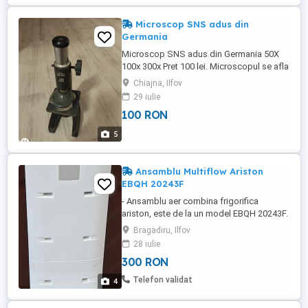
Microscop SNS adus din
Germania
Microscop SNS adus din Germania 50X
100x 300x Pret 100 lei. Microscopul se afla
in Comuna Chiajna, Judetul Ilfov. Trimit
Chiajna, Ilfov
prin curier, cu plata in avans a
29 iulie
transportului. Nu accept schimburi.
100 RON
5
Ansamblu Multiflow Ariston
EBQH 20243F
- Ansamblu aer combina frigorifica
ariston, este de la un model EBQH 20243F.
- Este in stare bună.
Bragadiru, Ilfov
28 iulie
300 RON
Telefon validat
4