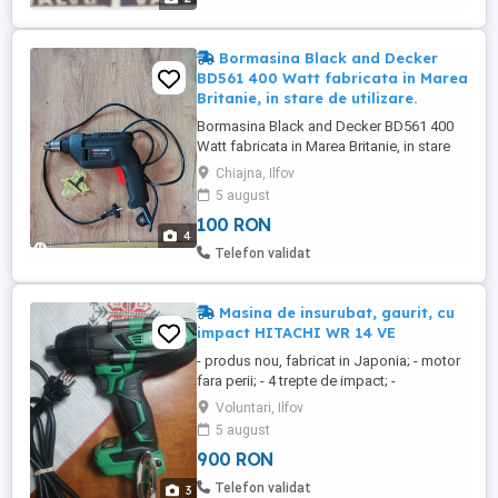
Bormasina Black and Decker
BD561 400 Watt fabricata in Marea
Britanie, in stare de utilizare.
Bormasina Black and Decker BD561 400
Watt fabricata in Marea Britanie, in stare
de utilizare. Aceasta bormasina este
Chiajna, Ilfov
potrivita pentru o varietate de lucrari de
5 august
bricolaj si constructii usoare, fiind un utilaj
100 RON
practic si robust. 400 W Pret fix 100 lei.
4
Bormasina se afla in Comuna Chiajna,
Telefon validat
Judetul Ilfov. Trimit ...
Masina de insurubat, gaurit, cu
impact HITACHI WR 14 VE
- produs nou, fabricat in Japonia; - motor
fara perii; - 4 trepte de impact; -
intrerupator liniar; - prindere patrata 1 2
Voluntari, Ilfov
inch; - fara socuri la pornire si frana la
5 august
oprire; - produsul poate fi folosit si la
900 RON
rotile automobilului; - alte detalii despre
produs gasiti pe internet; - nu raspund la
Telefon validat
3