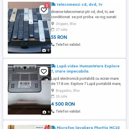
telecomenzi cd, dvd, tv
3
diverse telecomenzi ptr cd, dvd, tv, aer
conditionat. se pot proba. va rog sunati
ptr detalii, nu raspund la mail sau sms. va
Otopeni, Ilfov
multumesc.
27 iulie
55 RON
Telefon validat
5
Lupă video HumanWare Explore
7, stare impecabila.
Lupă electronică portabilă cu ecran mare
de 17.8 cm. Explore 7 Lupă portabilă mare,
gândită pentru utilizare în special pe masă
Bragadiru, Ilfov
sau birou. Funcțiile de mărire și schimbare
26 iulie
contrast folosesc butoane comode si
4 500 RON
intuitive. Mărire: până la 19x. Auto-
focalizare, stop cadru. Lupa are integrată
Telefon validat
9
iluminare LED ...
Microfon lavaliera Phottix MC10
1