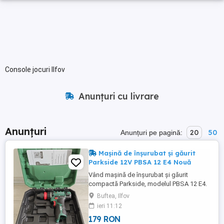
Console jocuri Ilfov
Anunțuri cu livrare
Anunțuri
20
50
Anunțuri pe pagină:
Mașină de înșurubat și găurit
Parkside 12V PBSA 12 E4 Nouă
Vând mașină de înșurubat și găurit
compactă Parkside, modelul PBSA 12 E4.
Este o unealtă extrem de versatilă, ideală
Buftea, Ilfov
pentru asamblarea mobilei sau lucrări de
ieri 11:12
bricolaj prin casă. Mandrina este
179 RON
detașabilă, permițând utilizarea directă a