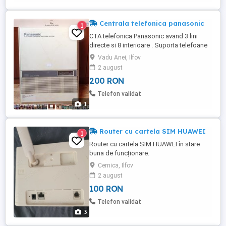
Centrala telefonica panasonic
1
CTA telefonica Panasonic avand 3 lini
directe si 8 interioare . Suporta telefoane
hibride aparate telefax , cordless etc.
Vadu Anei, Ilfov
Garantie 12 luni.
2 august
200 RON
Telefon validat
1
Router cu cartela SIM HUAWEI
1
Router cu cartela SIM HUAWEI în stare
buna de funcționare.
Cernica, Ilfov
2 august
100 RON
Telefon validat
3