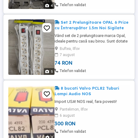
biților în locașul hexagonal magnetic
Telefon validat
4
(scurtând astfel lungimea ...
Set 2 Prelungitoare OPAL 6 Prize
cu Întrerupător 1.5m Noi Sigilate
Vând set de 2 prelungitoare marca Opal,
ideale pentru casă sau birou. Sunt dotate
cu protecție și întrerupător individual,
Buftea, Ilfov
oferind siguranță și economie de energie.
7 august
Număr prize: 6 prize tip Schuko per
74 RON
prelungitor. Lungime cablu: 1.5 metri.
Întrerupător: Da, iluminat (On Off), pentru a
Telefon validat
5
opri toate dispozitivele ...
8 bucati Valvo PCL82 Tuburi
Lampi Audio NOS
Import USA! NOS real, fara povesti!
Pantelimon, Ilfov
6 august
300 RON
Telefon validat
2