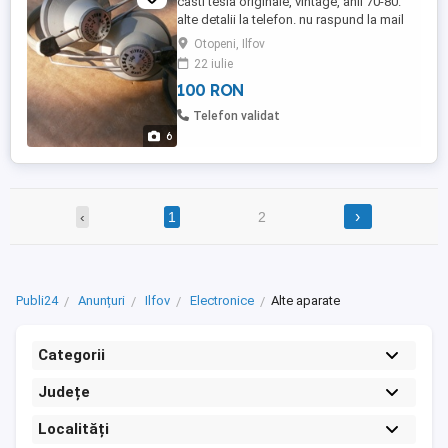
casti tesla originale, vintage, anii 70-80.
alte detalii la telefon. nu raspund la mail
sau sms. va multumesc.
Otopeni, Ilfov
22 iulie
100 RON
Telefon validat
6
›
‹
1
2
Publi24
Anunțuri
Ilfov
Electronice
Alte aparate
Categorii
Județe
Localități