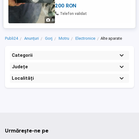
200 RON
Telefon validat
3
Publi24
Anunțuri
Gorj
Motru
Electronice
Alte aparate
Categorii
Județe
Localități
Urmărește-ne pe