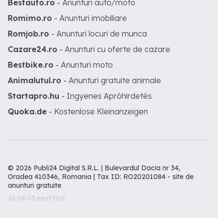
Bestauto.ro
- Anunturi auto/moto
Romimo.ro
- Anunturi imobiliare
Romjob.ro
- Anunturi locuri de munca
Cazare24.ro
- Anunturi cu oferte de cazare
Bestbike.ro
- Anunturi moto
Animalutul.ro
- Anunturi gratuite animale
Startapro.hu
- Ingyenes Apróhirdetés
Quoka.de
- Kostenlose Kleinanzeigen
© 2026 Publi24 Digital S.R.L. | Bulevardul Dacia nr 34,
Oradea 410346, Romania | Tax ID: RO20201084 -
site de
anunturi gratuite
26.08.03.eea190d