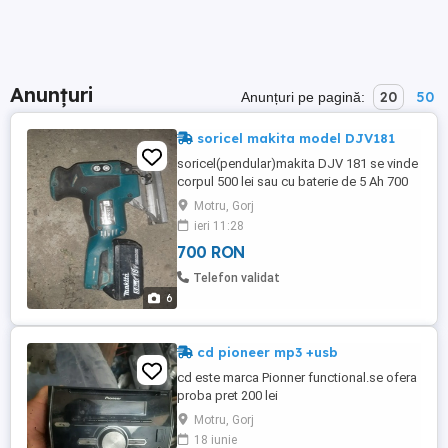
Anunțuri
20
50
Anunțuri pe pagină:
soricel makita model DJV181
soricel(pendular)makita DJV 181 se vinde
corpul 500 lei sau cu baterie de 5 Ah 700
lei
Motru, Gorj
ieri 11:28
700 RON
Telefon validat
6
cd pioneer mp3 +usb
cd este marca Pionner functional.se ofera
proba pret 200 lei
Motru, Gorj
18 iunie