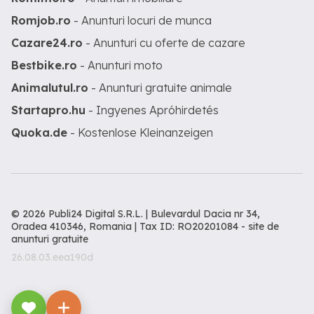
Romjob.ro
- Anunturi locuri de munca
Cazare24.ro
- Anunturi cu oferte de cazare
Bestbike.ro
- Anunturi moto
Animalutul.ro
- Anunturi gratuite animale
Startapro.hu
- Ingyenes Apróhirdetés
Quoka.de
- Kostenlose Kleinanzeigen
© 2026 Publi24 Digital S.R.L. | Bulevardul Dacia nr 34,
Oradea 410346, Romania | Tax ID: RO20201084 -
site de
anunturi gratuite
26.08.03.eea190d