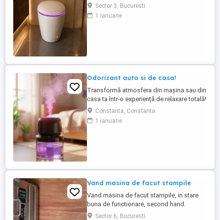
înaltă clasă în baie. Aceasta dispune de
Sector 3, Bucuresti
numeroase funcții premium precum
1 ianuarie
deschidere automată, bideu cu apă caldă,
iluminare LED și telecomandă inteligentă.
Design-ul modern și tehnologia de ultimă
generație fac din această toaletă ...
Odorizant auto si de casa!
Transformă atmosfera din mașina sau din
casa ta într-o experiență de relaxare totală!
Acest dispozitiv inovator combină
Constanta, Constanta
beneficiile aromaterapiei cu un efect
1 ianuarie
vizual spectaculos de plafon instelat
proiecție laser. De ce este deosebit acest
dispozitiv? Dublă utilitate (2 în 1): Ideal
atât pentru mașină ...
Vand masina de facut stampile
Vand masina de facut stampile, in stare
buna de functionare, second hand.
Sector 6, Bucuresti