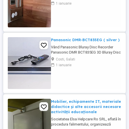
1 ianuarie
Panasonic DMR-BCT835EG ( silver )
Vând Panasonic Bluray Disc Recorder
Panasonic DMR BCT835EG 3D Bluray Disc
Recorder 1TB HDD
Costi, Galati
1 ianuarie
Mobilier, echipamente IT, materiale
didactice și alte accesorii necesare
activității educaționale
Societatea Elsa Helpcare Ro SRL, aflată în
procedura falimentului, organizează