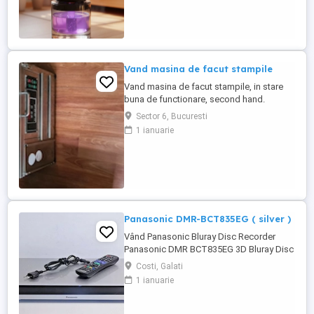
dispozitiv? Dublă utilitate (2 în 1): Ideal
atât pentru mașină ...
Vand masina de facut stampile
Vand masina de facut stampile, in stare
buna de functionare, second hand.
Sector 6, Bucuresti
1 ianuarie
Panasonic DMR-BCT835EG ( silver )
Vând Panasonic Bluray Disc Recorder
Panasonic DMR BCT835EG 3D Bluray Disc
Recorder 1TB HDD
Costi, Galati
1 ianuarie