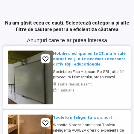
Nu am găsit ceea ce cauți.
Selectează categoria și alte
filtre de căutare pentru a eficientiza căutarea
Anunțuri care te-ar putea interesa
Mobilier, echipamente IT, materiale
didactice și alte accesorii necesare
activității educaționale
Societatea Elsa Helpcare Ro SRL, aflată în
procedura falimentului, organizează
licitație publică cu strigare pentru
Piatra Neamt, Neamt
valorificarea bunurilor mobile specifice
1 ianuarie
activității de tip after school, la un preț
redus cu 45% față de valoarea de
evaluare. Bunurile supuse licitației includ:
mobilier (mese, scaune, ...
Toaleta inteligenta wc smart
Website: Voreza-home.com Toaleta
inteligentă VOREZA oferă o experiență de