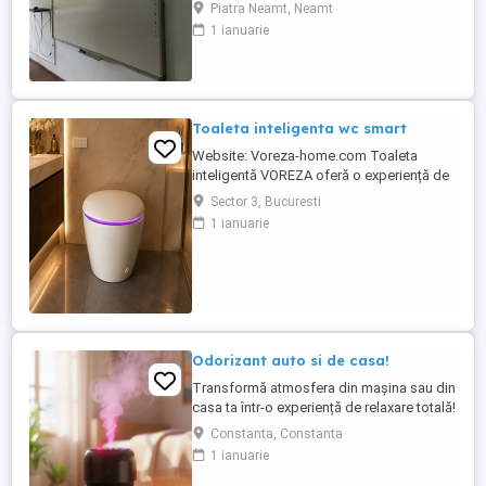
licitație publică cu strigare pentru
Piatra Neamt, Neamt
valorificarea bunurilor mobile specifice
1 ianuarie
activității de tip after school, la un preț
redus cu 45% față de valoarea de
evaluare. Bunurile supuse licitației includ:
mobilier (mese, scaune, ...
Toaleta inteligenta wc smart
Website: Voreza-home.com Toaleta
inteligentă VOREZA oferă o experiență de
înaltă clasă în baie. Aceasta dispune de
Sector 3, Bucuresti
numeroase funcții premium precum
1 ianuarie
deschidere automată, bideu cu apă caldă,
iluminare LED și telecomandă inteligentă.
Design-ul modern și tehnologia de ultimă
generație fac din această toaletă ...
Odorizant auto si de casa!
Transformă atmosfera din mașina sau din
casa ta într-o experiență de relaxare totală!
Acest dispozitiv inovator combină
Constanta, Constanta
beneficiile aromaterapiei cu un efect
1 ianuarie
vizual spectaculos de plafon instelat
proiecție laser. De ce este deosebit acest