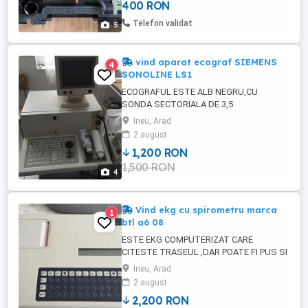
400 RON
tubulare cu dimensiunile 17, 19, 21 și 23
mm. Prețul include cutia de transport. În
Telefon validat
5
cazul livrării ...
vind aparat ecograf SIEMENS
4
SONOLINE LS1
ECOGRAFUL ESTE ALB NEGRU,CU
SONDA SECTORIALA DE 3,5
MHZ,PENTRU ABDOMEN ,GINECOLOGIE
Ineu, Arad
CORD MODUL M M,M+B,GINECOLOGIE
2 august
,PEDIATRIE Se poate folos s de medicna
1,200 RON
veterinara
1,500 RON
4
Vind ekg cu spirometru marca
1
btl a6 08
ESTE EKG COMPUTERIZAT CARE
CITESTE TRASEUL ,DAR POATE FI PUS SI
PE FOLOSIRE MANUALA s la care se poate
Ineu, Arad
atasa la nevoie si spirometrul vid si
2 august
program pentru el ,cit si CD pentru citire si
2,200 RON
interpretare pt.calculator