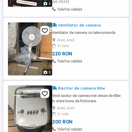
68 RON
2
Telefon validat
Ventilator de camera
Ventilator de camera cu telecomanda
Arad, Arad
31 iulie
220 RON
Telefon validat
2
Racitor de camera 80w
Vind racitor de camera trei viteze de 80w
in stare buna de fictionare.
Arad, Arad
31 iulie
200 RON
Telefon validat