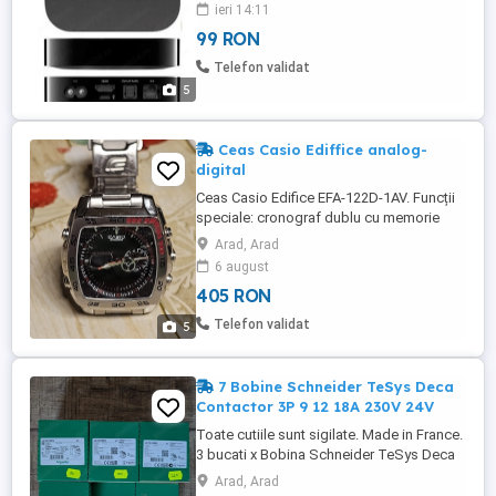
ieri 14:11
99 RON
Telefon validat
5
Ceas Casio Ediffice analog-
digital
Ceas Casio Edifice EFA-122D-1AV. Funcții
speciale: cronograf dublu cu memorie
pentru 50 de ture, termometru, ora
Arad, Arad
mondială și lumină automată. Afișaj
6 august
analog-digital combinat, cu carcasă și
405 RON
brățară din oțel inoxidabil. Rezistență la
apă: până la 100 de metri. Stare bună. Are
Telefon validat
5
câteva zale pentru lărgirea ...
7 Bobine Schneider TeSys Deca
Contactor 3P 9 12 18A 230V 24V
Toate cutiile sunt sigilate. Made in France.
3 bucati x Bobina Schneider TeSys Deca
Contactor LC1D12P5 | 3P 12A, 1NO + 1NC,
Arad, Arad
230V 50Hz = 80 RON 1 bucati x Bobina