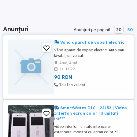
Anunțuri
20
50
Anunțuri pe pagină:
Vând aparat de vopsit electric
Vând aparat de vopsit electric, Auto sau
lavabil, universal
Arad, Arad
azi 11:22
90 RON
Telefon validat
SmartWares DIC - 22132 | Video
Interfon ecran color | 3 unitati
int***
video interfon, unitate interioara-
exterioara. monitor cu ecran color. *1