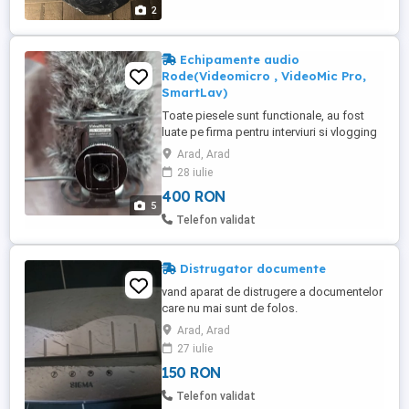
2
Echipamente audio
Rode(Videomicro , VideoMic Pro,
SmartLav)
Toate piesele sunt functionale, au fost
luate pe firma pentru interviuri si vlogging
folosite impreuna cu gopro-urile care se
Arad, Arad
pot vedea in celelalte anunturi. Se pot
28 iulie
testa. Echipamentele sunt: - 2 x lavaliere
400 RON
Rode SmartLav - 2 x Rode SC1 cabluri
5
prelungire TRRS pentru lavaliere - Rode
Telefon validat
SC6 Adaptor 2 ...
Distrugator documente
vand aparat de distrugere a documentelor
care nu mai sunt de folos.
Arad, Arad
27 iulie
150 RON
Telefon validat