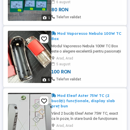
6 august
Schneider TeSys Deca Contactor
80 RON
LC1D18P5 | 3P 18A, 1NO + 1NC, 230V 50Hz
= 100 RON 2 bucati x Bobina Schneider
Telefon validat
1
TeSys Deca Contactor LC1D12BD ...
Mod Vaporesso Nebula 100W TC
Box
Modul Vaporesso Nebula 100W TC Box
este o alegere excelentă pentru pasionații
de tigări electronice. Cu o putere de 100W
Arad, Arad
și control al temperaturii, acest mod oferă
5 august
o experiență de vapat intensă și plăcută.
100 RON
Descoperă performanța și calitatea
brandului Vaporesso acum! Specificații
Telefon validat
5
Tehnice Principale Putere: ...
Mod Eleaf Aster 75W TC (2
bucăți) funcționale, display slab
preț bun
Vând 2 bucăți Eleaf Aster 75W TC, exact
ca în poze, în stare bună de funcționare.
Ambele funcționează perfect (livrează
Arad, Arad
corect, fără probleme). Butoane, conector