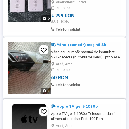
video unitate exterioara *3 unitati
Vladimirescu, Arad
interioare (o unitate nefunctionala) *stare
ieri 19:28
buna. produs utilizat. functional. *produs
299 RON
import Germania. NU FAC SCHIMBURI
6
330 RON
Telefon validat
Vând (cumpăr) mașină Skil
Vând sau cumpăr mașină de înșurubat
Skil -defecta (butonul de sens) ..ptr piese
de schimb. Acumulatorul este bun .
Arad, Arad
ieri 15:03
60 RON
Telefon validat
1
Apple TV gen3 1080p
Apple TV gen3 1080p Telecomanda si
alimentator inclus Pret: 100 Ron
Arad, Arad