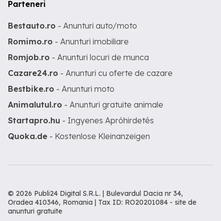
Parteneri
Bestauto.ro
- Anunturi auto/moto
Romimo.ro
- Anunturi imobiliare
Romjob.ro
- Anunturi locuri de munca
Cazare24.ro
- Anunturi cu oferte de cazare
Bestbike.ro
- Anunturi moto
Animalutul.ro
- Anunturi gratuite animale
Startapro.hu
- Ingyenes Apróhirdetés
Quoka.de
- Kostenlose Kleinanzeigen
© 2026 Publi24 Digital S.R.L. | Bulevardul Dacia nr 34,
Oradea 410346, Romania | Tax ID: RO20201084 -
site de
anunturi gratuite