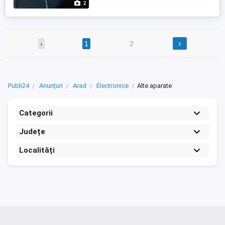
2
›
‹
1
2
Publi24
Anunțuri
Arad
Electronice
Alte aparate
Categorii
Județe
Localități