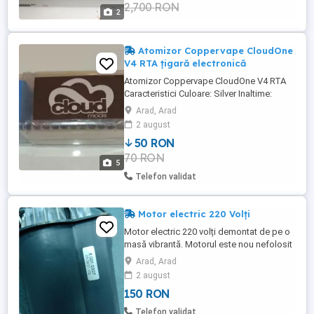
2,700 RON
2
Atomizor Coppervape CloudOne
V4 RTA țigară electronică
Atomizor Coppervape CloudOne V4 RTA
Caracteristici Culoare: Silver Inaltime:
36mm Diametru: 22mm Punte de
Arad, Arad
construire pentru o singură rezistenta
2 august
Construcție din oțel inoxidabil 316
50 RON
Rezervor PC Mustiuc Delrin Finisaj sablat
70 RON
Design minimal Dimensiune compactă cu
5
capacitate de lichid de 3,7 ml Controlul ...
Telefon validat
Motor electric 220 Volți
Motor electric 220 volți demontat de pe o
masă vibrantă. Motorul este nou nefolosit
și se vinde exact cum se vede în poze.
Arad, Arad
Pentru informații suplimentare despre
2 august
produs vă rog să sunați la telefon .
150 RON
Telefon validat