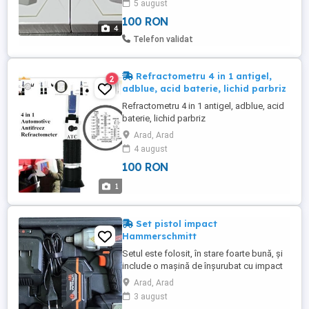
5 august
510 și electronica OK Vin în cutiile
100 RON
originale. Mențiune importantă: Display-ul
4
este slab vizibil în lumină normală (se
Telefon validat
vede mult mai ...
Refractometru 4 in 1 antigel,
2
adblue, acid baterie, lichid parbriz
Refractometru 4 in 1 antigel, adblue, acid
baterie, lichid parbriz
Arad, Arad
4 august
100 RON
1
Set pistol impact
Hammerschmitt
Setul este folosit, în stare foarte bună, și
include o mașină de înșurubat cu impact
Hammerschmitt de 18V, modelul P8-HS-
Arad, Arad
IW18, un acumulator Li-Ion de 3000 mAh și
3 august
un încărcător compatibil. Sunt incluse și 4