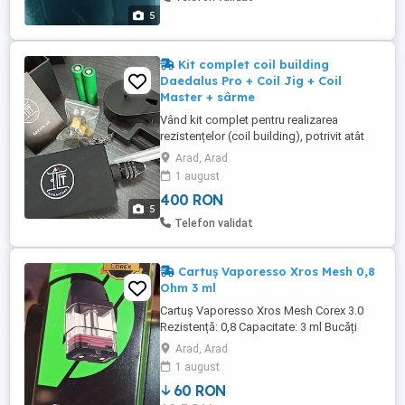
5
Kit complet coil building
Daedalus Pro + Coil Jig + Coil
Master + sârme
Vând kit complet pentru realizarea
rezistențelor (coil building), potrivit atât
pentru începători, cât și pentru utilizatori
Arad, Arad
experimentați. Pachetul include: -
1 august
Daedalus Coil Jig - Avidartisan Daedalus
400 RON
Pro Coil Maker - Coil Master - Sârme
5
pentru făcut rezistențe Produsele sunt în
Telefon validat
stare foarte bună, ...
Cartuș Vaporesso Xros Mesh 0,8
Ohm 3 ml
Cartuș Vaporesso Xros Mesh Corex 3.0
Rezistență: 0,8 Capacitate: 3 ml Bucăți
cutie: 4
Arad, Arad
1 august
60 RON