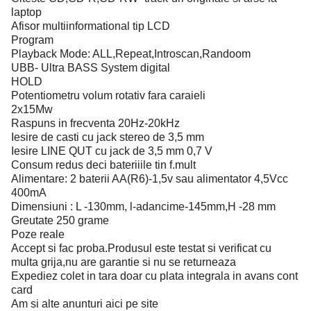
laptop
Afisor multiinformational tip LCD
Program
Playback Mode: ALL,Repeat,Introscan,Randoom
UBB- Ultra BASS System digital
HOLD
Potentiometru volum rotativ fara caraieli
2x15Mw
Raspuns in frecventa 20Hz-20kHz
Iesire de casti cu jack stereo de 3,5 mm
Iesire LINE QUT cu jack de 3,5 mm 0,7 V
Consum redus deci bateriiile tin f.mult
Alimentare: 2 baterii AA(R6)-1,5v sau alimentator 4,5Vcc
400mA
Dimensiuni : L -130mm, l-adancime-145mm,H -28 mm
Greutate 250 grame
Poze reale
Accept si fac proba.Produsul este testat si verificat cu
multa grija,nu are garantie si nu se returneaza
Expediez colet in tara doar cu plata integrala in avans cont
card
Am si alte anunturi aici pe site