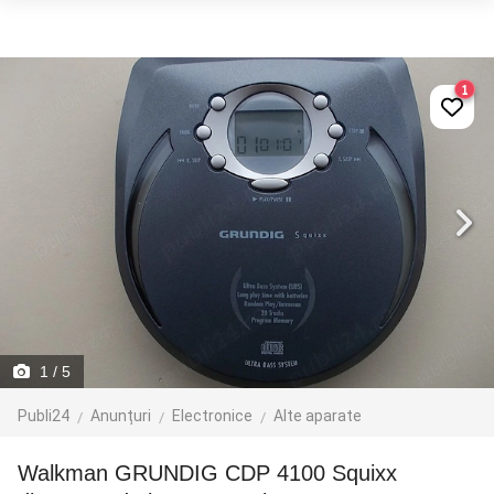
1
1
/ 5
Publi24
Anunțuri
Electronice
Alte aparate
walkman GRUNDIG CDP 4100 Squixx