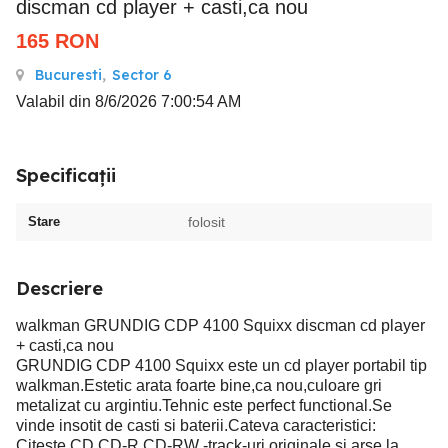
discman cd player + casti,ca nou
165
RON
Bucuresti
,
Sector 6
Valabil din 8/6/2026 7:00:54 AM
Specificații
Stare
folosit
Descriere
walkman GRUNDIG CDP 4100 Squixx discman cd player
+ casti,ca nou
GRUNDIG CDP 4100 Squixx este un cd player portabil tip
walkman.Estetic arata foarte bine,ca nou,culoare gri
metalizat cu argintiu.Tehnic este perfect functional.Se
vinde insotit de casti si baterii.Cateva caracteristici:
Citeste CD,CD-R,CD-RW -track-uri originale si arse la