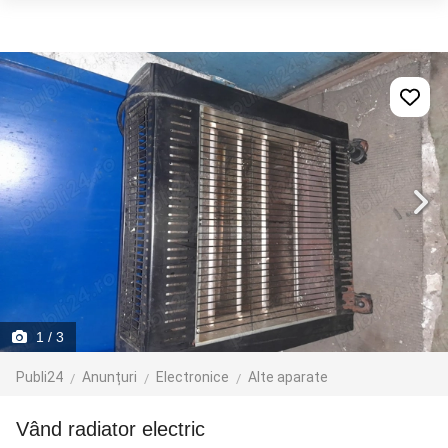
1
/ 3
Publi24
Anunțuri
Electronice
Alte aparate
Vând radiator electric