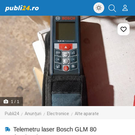
publi
24
.ro
1
/ 1
Publi24
Anunțuri
Electronice
Alte aparate
Telemetru laser Bosch GLM 80