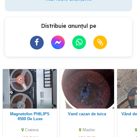
Distribuie anunțul pe
Magnetofon PHILIPS
vand cazan de tuica
vând d
4500 De Luxe
Craiova
Masloc