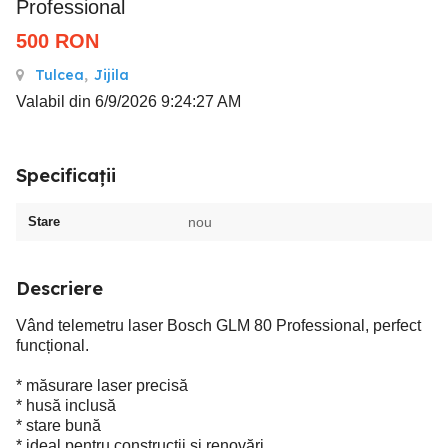
Professional
500
RON
Tulcea
,
Jijila
Valabil din 6/9/2026 9:24:27 AM
Specificații
Stare
nou
Descriere
Vând telemetru laser Bosch GLM 80 Professional, perfect
funcțional.
* măsurare laser precisă
* husă inclusă
* stare bună
* ideal pentru construcții și renovări