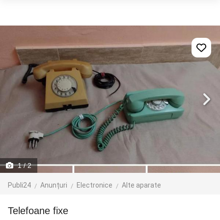
1
/ 2
Publi24
Anunțuri
Electronice
Alte aparate
telefoane fixe