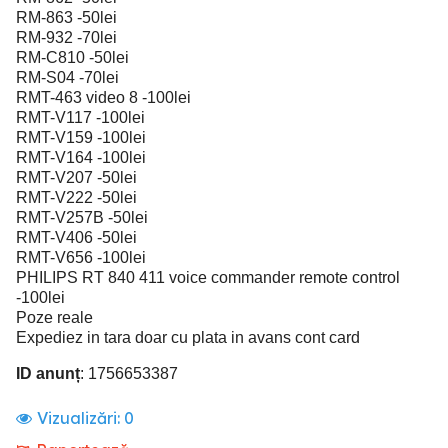
RM-863 -50lei
RM-932 -70lei
RM-C810 -50lei
RM-S04 -70lei
RMT-463 video 8 -100lei
RMT-V117 -100lei
RMT-V159 -100lei
RMT-V164 -100lei
RMT-V207 -50lei
RMT-V222 -50lei
RMT-V257B -50lei
RMT-V406 -50lei
RMT-V656 -100lei
PHILIPS RT 840 411 voice commander remote control
-100lei
Poze reale
Expediez in tara doar cu plata in avans cont card
ID anunț
: 1756653387
Vizualizări:
0