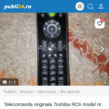
publi
24
.ro
1
1
/ 3
Publi24
Anunțuri
Electronice
Alte aparate
Telecomanda originala Toshiba RC6 model nr