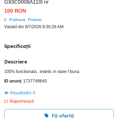
G83C0008A110l nr
100
RON
Prahova
,
Ploiesti
Valabil din 8/7/2026 9:30:26 AM
Specificații
Descriere
100% functionala , estetic in stare f buna
ID anunț
: 1737748645
Vizualizări:
0
Raportează
Fă ofertă