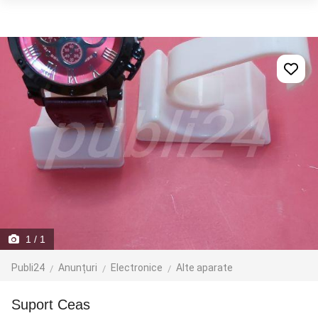
1
/ 1
Publi24
Anunțuri
Electronice
Alte aparate
Suport Ceas