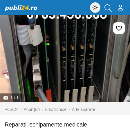
publi
24
.ro
1
/ 1
Publi24
Anunțuri
Electronice
Alte aparate
Reparatii echipamente medicale