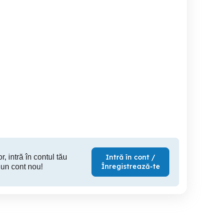
Aparat de taiat cu plasma
ESAB derulator MIG MAG
OPCON si GPS Javad
Cebora
push p
Brasov
Brasov
2,800 EUR
2,200 RON
3,
r, intră în contul tău
Intră în cont /
Înregistrează-te
 un cont nou!