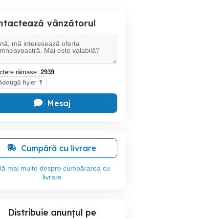
ntactează vânzătorul
ctere rămase:
2939
daugă fișier
?
Mesaj
Cumpără cu livrare
flă mai multe despre cumpărarea cu
livrare
Distribuie anunțul pe