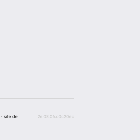
 -
site de
26.08.06.c0c206c