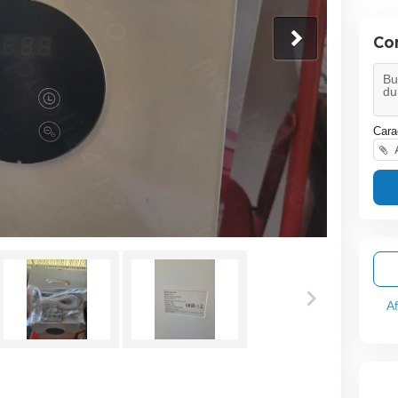
Co
Cara
A
A