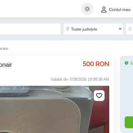
Contul meu
arate
500
RON
T
onair
Valabil din 7/28/2026 10:08:38 AM