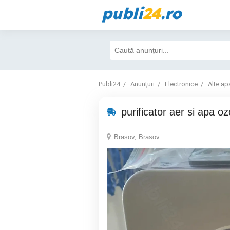
publi
24
.ro
Publi24
Anunțuri
Electronice
Alte ap
purificator aer si apa oz
Brasov
,
Brasov