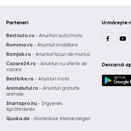
Parteneri
Urmărește-
Bestauto.ro
- Anunturi auto/moto
Romimo.ro
- Anunturi imobiliare
Romjob.ro
- Anunturi locuri de munca
Cazare24.ro
- Anunturi cu oferte de
Descarcă ap
cazare
Bestbike.ro
- Anunturi moto
Animalutul.ro
- Anunturi gratuite
animale
Startapro.hu
- Ingyenes
Apróhirdetés
Quoka.de
- Kostenlose Kleinanzeigen