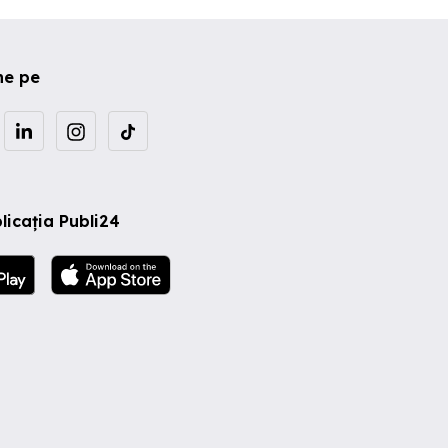
ne pe
licația Publi24