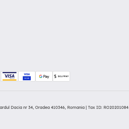
levardul Dacia nr 34, Oradea 410346, Romania | Tax ID: RO20201084