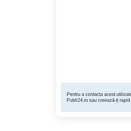
Calandru de calcat, statie
Statie totala topografica
calcator profesionist
T
Brasov
1,400 RON
Pentru a contacta acest utilizato
Publi24.ro sau creează-ți rapid