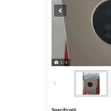
1
/ 4
Specificații