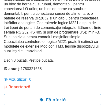
un bloc de borne cu șuruburi, demontabil, pentru
conectarea I O-urilor, un bloc de borne cu șuruburi,
demontabil, pentru conectarea sursei de alimentare, o
baterie de rezervă BR2032 și un cablu pentru conectarea
intrărilor analogice. Controlerele logice M221 dispun de
trei tipuri de porturi de comunicație integrate: Ethernet, linie
serială RS 232 RS 485 și port de programare USB mini-B.
Sunt potrivite pentru controlul mașinilor simple.
Capacitatea controlerelor logice M221 poate fi extinsă cu
modulele de extensie Modicon TM3. Ieșirile dispozitivului
sunt ieșiri cu tranzistori.
Detin 3 bucati. Pret pe bucata.
ID anunț
: 1780321658
Vizualizări:
0
Raportează
Fă ofertă