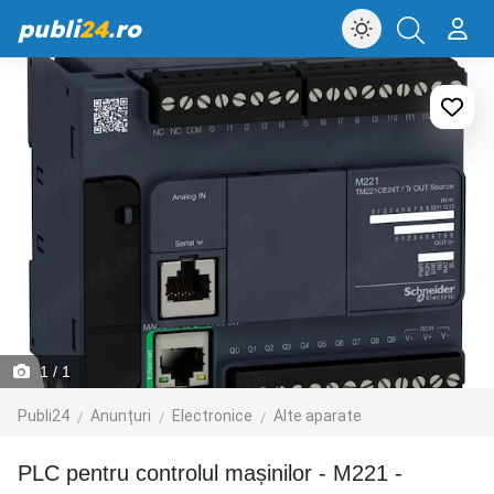
publi
24
.ro
1
/ 1
Publi24
Anunțuri
Electronice
Alte aparate
PLC pentru controlul mașinilor - M221 -