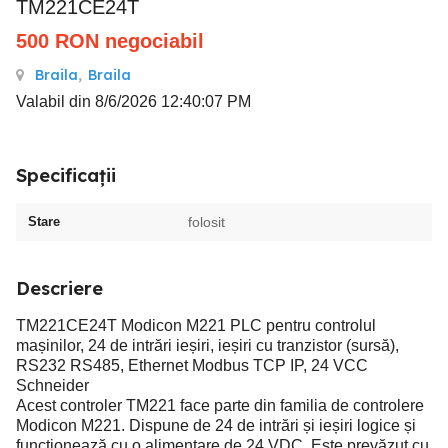
TM221CE24T
500
RON
negociabil
Braila
,
Braila
Valabil din 8/6/2026 12:40:07 PM
Specificații
Stare
folosit
Descriere
TM221CE24T Modicon M221 PLC pentru controlul
mașinilor, 24 de intrări ieșiri, ieșiri cu tranzistor (sursă),
RS232 RS485, Ethernet Modbus TCP IP, 24 VCC
Schneider
Acest controler TM221 face parte din familia de controlere
Modicon M221. Dispune de 24 de intrări și ieșiri logice și
funcționează cu o alimentare de 24 VDC. Este prevăzut cu