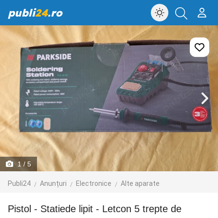
publi
24
.ro
1
/ 5
Publi24
Anunțuri
Electronice
Alte aparate
Pistol - Statiede lipit - Letcon 5 trepte de