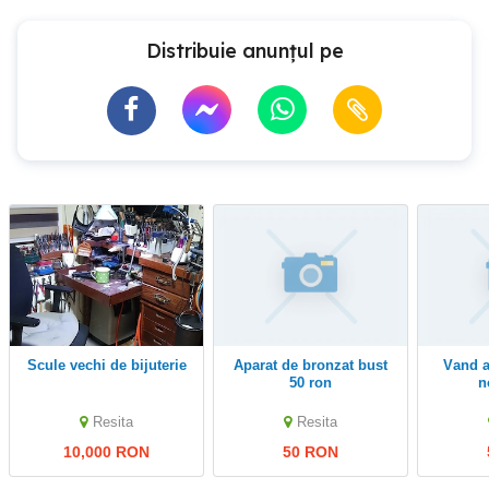
Distribuie anunțul pe
Scule vechi de bijuterie
Aparat de bronzat bust
Vand aparat pt clatite
50 ron
n
Resita
Resita
10,000 RON
50 RON