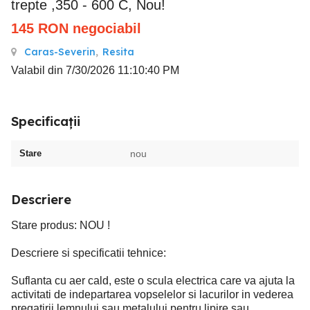
trepte ,350 - 600 C, Nou!
145
RON
negociabil
Caras-Severin
,
Resita
Valabil din 7/30/2026 11:10:40 PM
Specificații
Stare
nou
Descriere
Stare produs: NOU !
Descriere si specificatii tehnice:
Suflanta cu aer cald, este o scula electrica care va ajuta la
activitati de indepartarea vopselelor si lacurilor in vederea
pregatirii lemnului sau metalului pentru lipire sau