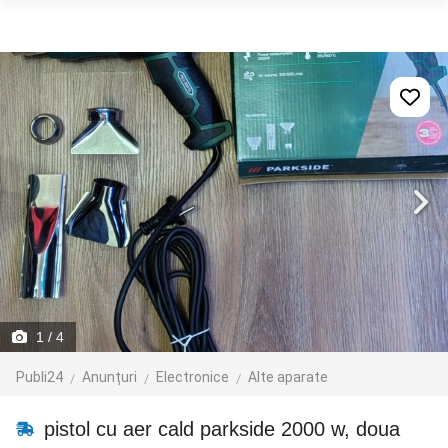
1
/ 4
Publi24
Anunțuri
Electronice
Alte aparate
pistol cu aer cald parkside 2000 w, doua