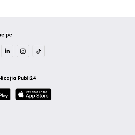
ne pe
licația Publi24