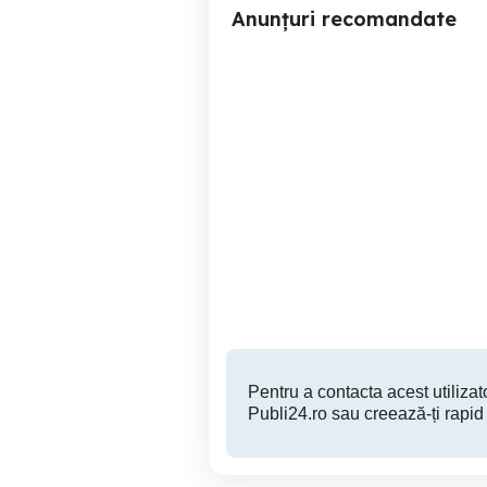
Anunțuri recomandate
Vand Trotineta electrica cu
încărcător la ea și cu sau
fără Scaun
Braila
1,500 RON
Pentru a contacta acest utilizato
Publi24.ro sau creează-ți rapid