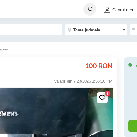
Contul meu
arate
100
RON
T
Valabil din 7/23/2026 1:58:16 PM
1