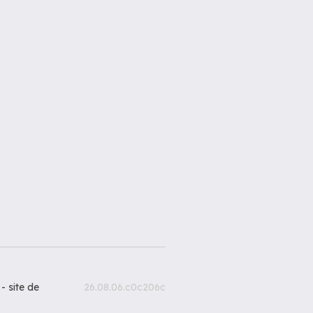
 -
site de
26.08.06.c0c206c