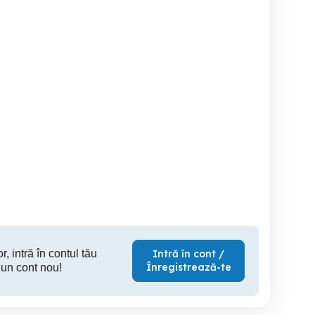
Aparat de ras Philips
Rezistente pentru
Sudură Țeavă MMA Mig
uscatoare
Braila
Braila
100 RON
210 RON
2
r, intră în contul tău
Intră în cont /
Înregistrează-te
 un cont nou!