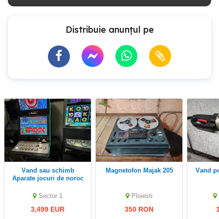
Distribuie anunțul pe
vand sau schimb
Magnetofon Majak 205
Vand p
Aparate jocuri de noroc
pacanele slot machine
Sector 1
Ploiesti
3,499 EUR
350 RON