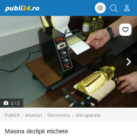
publi
24
.ro
1
/ 2
Publi24
Anunțuri
Electronice
Alte aparate
Masina dezlipit etichete