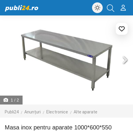
publi
24
.ro
1
/ 2
Publi24
Anunțuri
Electronice
Alte aparate
Masa inox pentru aparate 1000*600*550