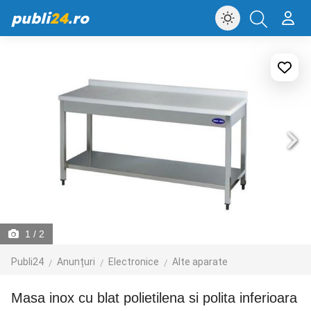
publi
24
.ro
1
/ 2
Publi24
Anunțuri
Electronice
Alte aparate
Masa inox cu blat polietilena si polita inferioara