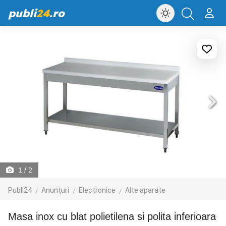
publi
24
.ro
1
/ 2
Publi24
Anunțuri
Electronice
Alte aparate
Masa inox cu blat polietilena si polita inferioara