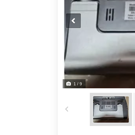
1
/ 9