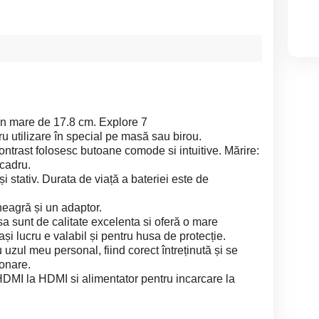
an mare de 17.8 cm. Explore 7
u utilizare în special pe masă sau birou.
ontrast folosesc butoane comode si intuitive. Mărire:
 cadru.
 stativ. Durata de viață a bateriei este de
neagră și un adaptor.
 sa sunt de calitate excelenta si oferă o mare
ași lucru e valabil și pentru husa de protecție.
 uzul meu personal, fiind corect întreținută și se
ionare.
 HDMI la HDMI si alimentator pentru incarcare la