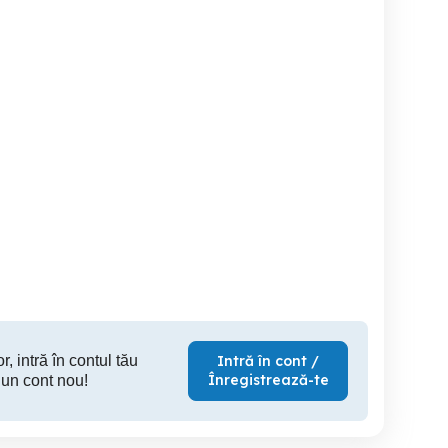
stol Elaflex debit normal
Pistol Elaflex
Linie utilaje deshidratare -
uscare m
Product
Bragadiru
Bragadiru
B
1,000 RON
1,300 RON
1
r, intră în contul tău
Intră în cont /
Înregistrează-te
 un cont nou!