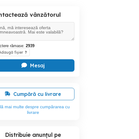
ntactează vânzătorul
ctere rămase:
2939
daugă fișier
?
Mesaj
Cumpără cu livrare
flă mai multe despre cumpărarea cu
livrare
Distribuie anunțul pe