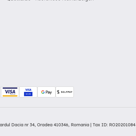
levardul Dacia nr 34, Oradea 410346, Romania | Tax ID: RO20201084