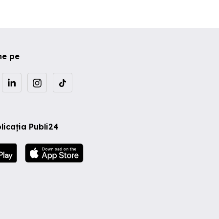
ne pe
licația Publi24