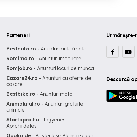
Parteneri
Urmărește-
Bestauto.ro
- Anunturi auto/moto
Romimo.ro
- Anunturi imobiliare
Romjob.ro
- Anunturi locuri de munca
Cazare24.ro
- Anunturi cu oferte de
Descarcă ap
cazare
Bestbike.ro
- Anunturi moto
Animalutul.ro
- Anunturi gratuite
animale
Startapro.hu
- Ingyenes
Apróhirdetés
Quoka.de
- Kostenlose Kleinanzeigen