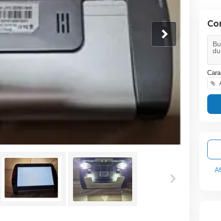
Co
Cara
A
A