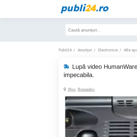
publi
24
.ro
Publi24
Anunțuri
Electronice
Alte ap
Lupă video HumanWare 
impecabila.
Ilfov
,
Bragadiru