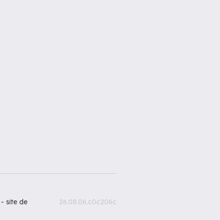
 -
site de
26.08.06.c0c206c