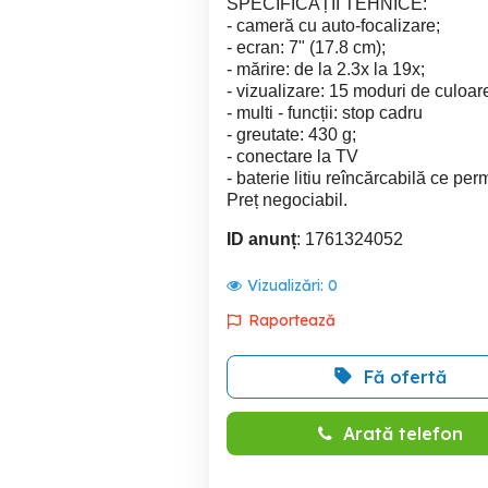
SPECIFICAȚII TEHNICE:
- cameră cu auto-focalizare;
- ecran: 7" (17.8 cm);
- mărire: de la 2.3x la 19x;
- vizualizare: 15 moduri de culoar
- multi - funcții: stop cadru
- greutate: 430 g;
- conectare la TV
- baterie litiu reîncărcabilă ce pe
Preț negociabil.
ID anunț
: 1761324052
Vizualizări:
0
Raportează
Fă ofertă
Arată telefon