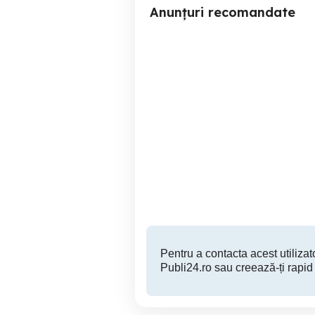
Anunțuri recomandate
Centrală termică Protherm
Pi
stare foarte bună
Bragadiru
1,500 RON
Pentru a contacta acest utilizato
Publi24.ro sau creează-ți rapid