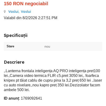
150
RON
negociabil
Vaslui
,
Vaslui
Valabil din 8/2/2026 2:27:51 PM
Specificații
Stare
nou
Descriere
,.Lanterna frontala inteligența AQ PRO inteligența pret100
lei.,Camera video termica FLIR c5.pret 3050 lei,. foarfeca
knipex pt tăiat cablu de cupru pina la 3,2 preț 650 lei ..laser
cu auto nivelare,.nou kapro preț 350 lei.Dezizolator facom
ambele 500 lei.
ID anunț
: 1769092641