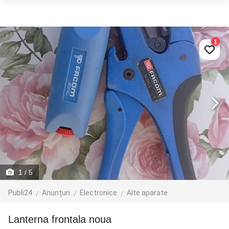
1
1
/ 5
Publi24
Anunțuri
Electronice
Alte aparate
lanterna frontala noua