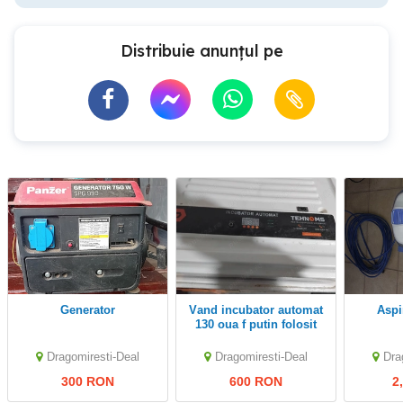
Distribuie anunțul pe
Generator
Vand incubator automat
Asp
130 oua f putin folosit
Dragomiresti-Deal
Dragomiresti-Deal
Dra
300 RON
600 RON
2