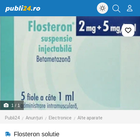
publi
24
.ro
1
/ 1
Publi24
Anunțuri
Electronice
Alte aparate
Flosteron solutie