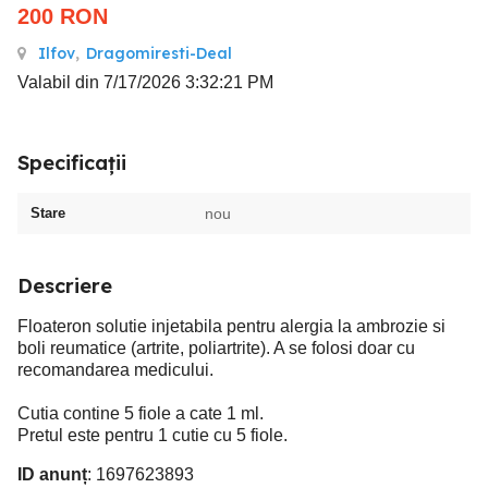
200
RON
Ilfov
,
Dragomiresti-Deal
Valabil din 7/17/2026 3:32:21 PM
Specificații
Stare
nou
Descriere
Floateron solutie injetabila pentru alergia la ambrozie si
boli reumatice (artrite, poliartrite). A se folosi doar cu
recomandarea medicului.
Cutia contine 5 fiole a cate 1 ml.
Pretul este pentru 1 cutie cu 5 fiole.
ID anunț
: 1697623893