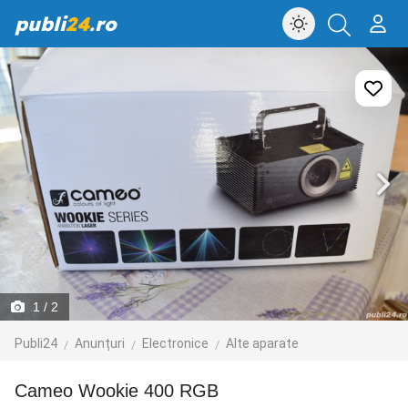
publi
24
.ro
1
/ 2
Publi24
Anunțuri
Electronice
Alte aparate
Cameo Wookie 400 RGB