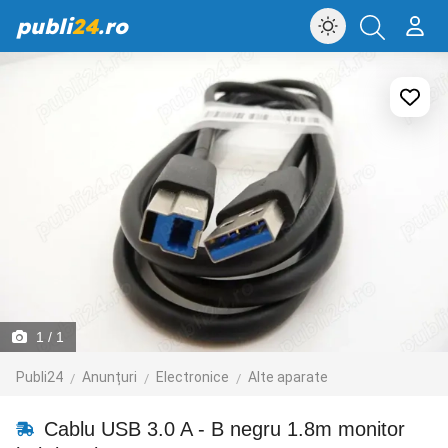
publi
24
.ro
1
/ 1
Publi24
Anunțuri
Electronice
Alte aparate
Cablu USB 3.0 A - B negru 1.8m monitor