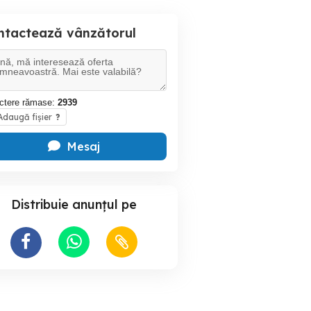
ntactează vânzătorul
ctere rămase:
2939
daugă fișier
?
Mesaj
Distribuie anunțul pe