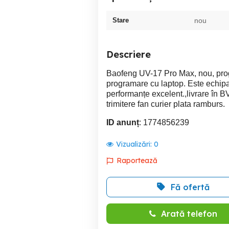
Stare
nou
Descriere
Baofeng UV-17 Pro Max, nou, prog
programare cu laptop. Este echipat
performanțe excelent.,livrare în 
trimitere fan curier plata ramburs.
ID anunț
: 1774856239
Vizualizări:
0
Raportează
Fă ofertă
Arată telefon