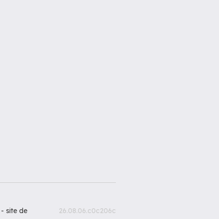
 -
site de
26.08.06.c0c206c