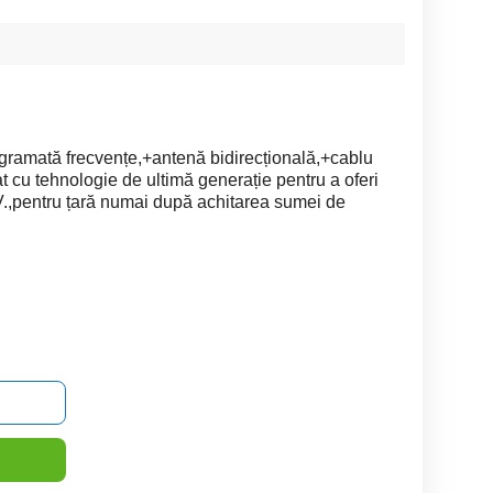
ramată frecvențe,+antenă bidirecțională,+cablu
 cu tehnologie de ultimă generație pentru a oferi
BV.,pentru țară numai după achitarea sumei de