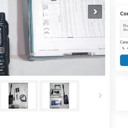
Co
Cara
A