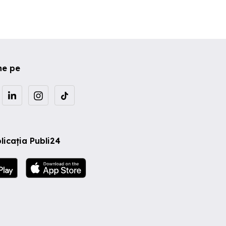
ne pe
licația Publi24