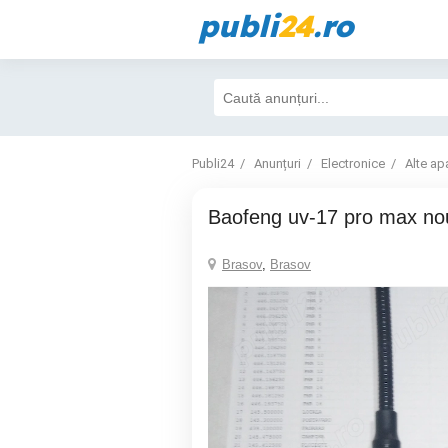
publi
24
.ro
Publi24
Anunțuri
Electronice
Alte ap
baofeng uv-17 pro max n
Brasov
,
Brasov