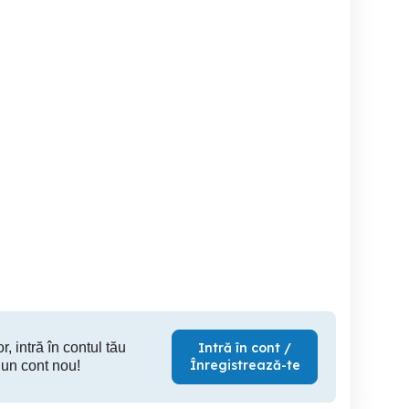
Vand Invertoare de calitate
Vând boiler electric
aumer Xmelt XM-12-8
superioara. Produse in
VORTEX,8
Elvetia!
Timisoara
Sector 2
5,000 EUR
700 EUR
30
r, intră în contul tău
Intră în cont /
Înregistrează-te
 un cont nou!