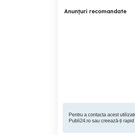
Anunțuri recomandate
Garmin athemos 100 cu
Rezervor de topire la cald
B
Bacau
750 EUR
Pentru a contacta acest utilizato
Publi24.ro sau creează-ți rapid