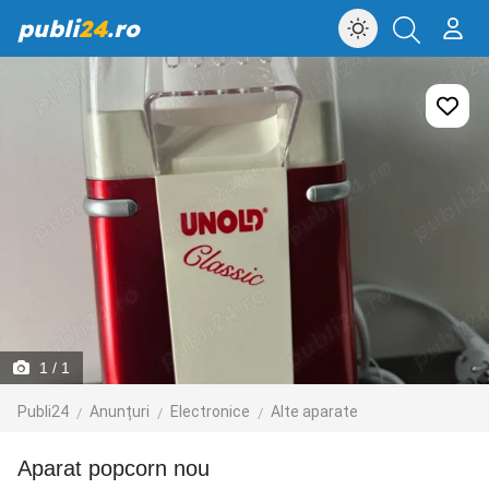
publi
24
.ro
1
/ 1
Publi24
Anunțuri
Electronice
Alte aparate
aparat popcorn nou