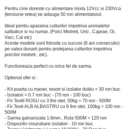
Pentru cine doreste cu alimentare mixta 12Vcc si 230Vca
(tensiune retea) se adauga 50 ron alimentatorul.
Ideal pentru apararea culturilor impotriva animalelor
salbatice si nu numai. (Porci Mistreti, Ursi , Caprae, Oi,
Vaci, Cai etc)
Aceste modele sunt folosite cu succes (8 ani consecutiv)
pe valea dunarii pentru protejarea culturilor impotriva
porcilor mistreti , etc).
Functioneaza perfect cu orice fel de sarma.
Optional ofer si :
- Kit poarta cu maner, resort si izolator dublu = 30 ron buc
- Izolatori = 0.7 ron buc - (70 ron - 100 buc)
- Fir Textil ROSU cu 3 fire otel, 50kg = 70 ron - 500M
- Fir Texti ALB ALBASTRU cu 6 fire otel, 100kg = 100 ron -
500M
- Sarma galvanizata 1.6mm , Rola 500M = 120 ron
- Dispozitiv insurubare izolatori - 10 ron buc