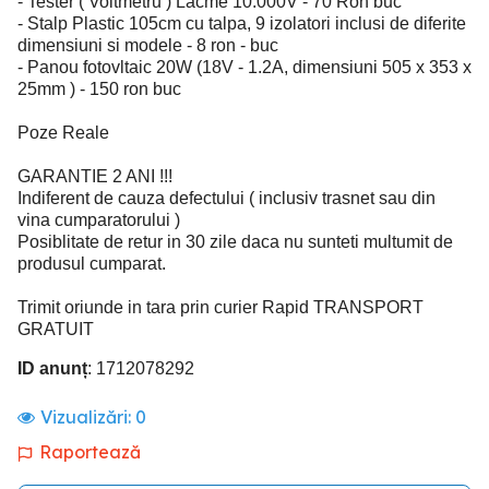
- Tester ( Voltmetru ) Lacme 10.000V - 70 Ron buc
- Stalp Plastic 105cm cu talpa, 9 izolatori inclusi de diferite
dimensiuni si modele - 8 ron - buc
- Panou fotovltaic 20W (18V - 1.2A, dimensiuni 505 x 353 x
25mm ) - 150 ron buc
Poze Reale
GARANTIE 2 ANI !!!
Indiferent de cauza defectului ( inclusiv trasnet sau din
vina cumparatorului )
Posiblitate de retur in 30 zile daca nu sunteti multumit de
produsul cumparat.
Trimit oriunde in tara prin curier Rapid TRANSPORT
GRATUIT
ID anunț
: 1712078292
Vizualizări:
0
Raportează