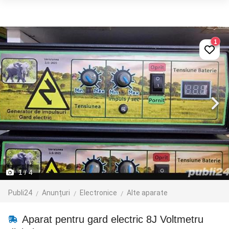
1
1
/ 4
Publi24
Anunțuri
Electronice
Alte aparate
Aparat pentru gard electric 8J Voltmetru