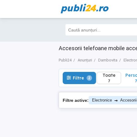
publi
24
.ro
Toate
Perso
Filtre
2
7
7
Accesorii telefoane mobile acc
Publi24
Anunțuri
Dambovita
Electro
Toate
Pers
Filtre
2
7
7
→
Filtre active:
Electronice
Accesorii