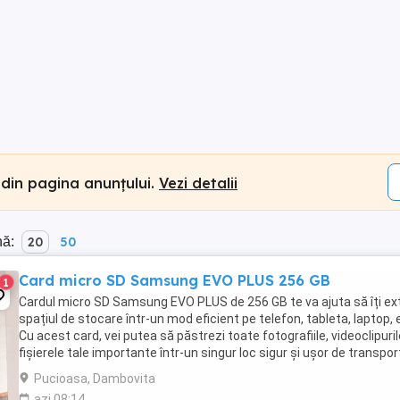
 din pagina anunțului.
Vezi detalii
nă:
20
50
Card micro SD Samsung EVO PLUS 256 GB
1
Cardul micro SD Samsung EVO PLUS de 256 GB te va ajuta să îți ext
spațiul de stocare într-un mod eficient pe telefon, tableta, laptop, 
Cu acest card, vei putea să păstrezi toate fotografiile, videoclipuril
fișierele tale importante într-un singur loc sigur și ușor de transpor
Viteza ...
Pucioasa, Dambovita
azi 08:14