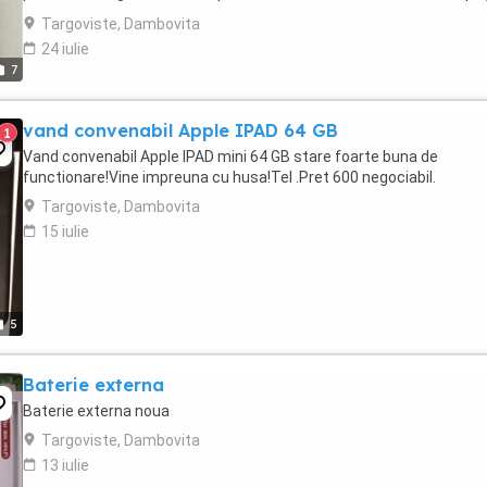
predispus la îndoire și îi ...
Targoviste, Dambovita
24 iulie
7
vand convenabil Apple IPAD 64 GB
1
Vand convenabil Apple IPAD mini 64 GB stare foarte buna de
functionare!Vine impreuna cu husa!Tel .Pret 600 negociabil.
Targoviste, Dambovita
15 iulie
5
Baterie externa
Baterie externa noua
Targoviste, Dambovita
13 iulie