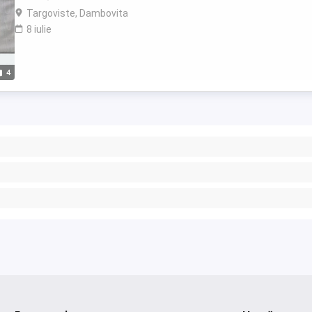
Targoviste, Dambovita
8 iulie
4