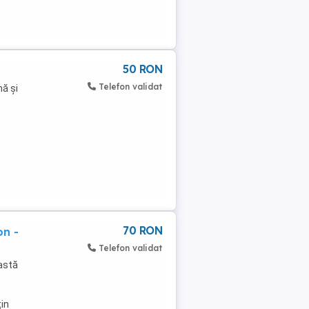
50 RON
Telefon validat
mă și
70 RON
on -
Telefon validat
astă
țin