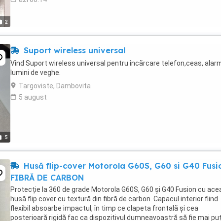
2
Suport wireless universal
Vînd Suport wireless universal pentru încărcare telefon,ceas, alar
lumini de veghe.
Targoviste, Dambovita
5 august
5
Husă flip-cover Motorola G60S, G60 si G40 Fusi
FIBRĂ DE CARBON
Protecție la 360 de grade Motorola G60S, G60 și G40 Fusion cu ace
husă flip cover cu textură din fibră de carbon. Capacul interior fiind
flexibil absoarbe impactul, în timp ce clapeta frontală și cea
posterioară rigidă fac ca dispozitivul dumneavoastră să fie mai pu