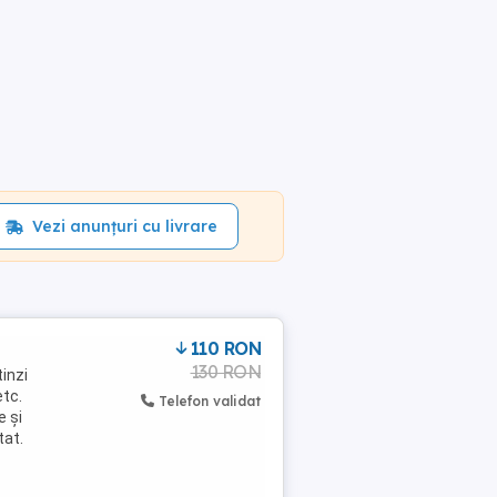
Vezi anunțuri cu livrare
110 RON
130 RON
inzi
etc.
Telefon validat
e și
tat.