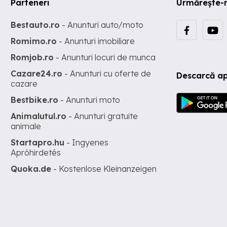
Parteneri
Urmărește-
Bestauto.ro
- Anunturi auto/moto
Romimo.ro
- Anunturi imobiliare
Romjob.ro
- Anunturi locuri de munca
Cazare24.ro
- Anunturi cu oferte de
Descarcă ap
cazare
Bestbike.ro
- Anunturi moto
Animalutul.ro
- Anunturi gratuite
animale
Startapro.hu
- Ingyenes
Apróhirdetés
Quoka.de
- Kostenlose Kleinanzeigen