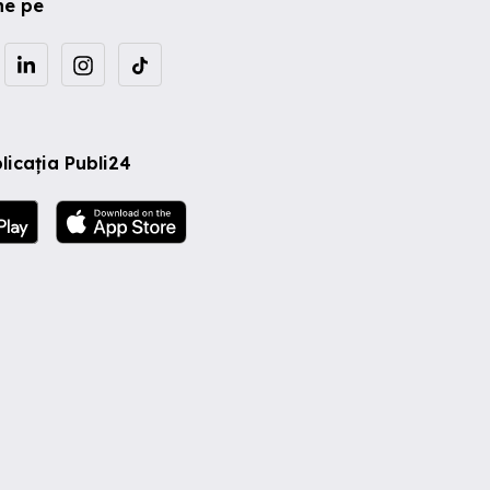
ne pe
licația Publi24