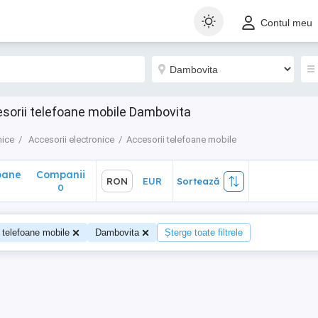
ane
Companii
RON
EUR
Sortează
Contul meu
0
esorii telefoane mobile Dambovita
nice
Accesorii electronice
Accesorii telefoane mobile
oane
Companii
RON
EUR
Sortează
0
 telefoane mobile
Dambovita
Șterge toate filtrele