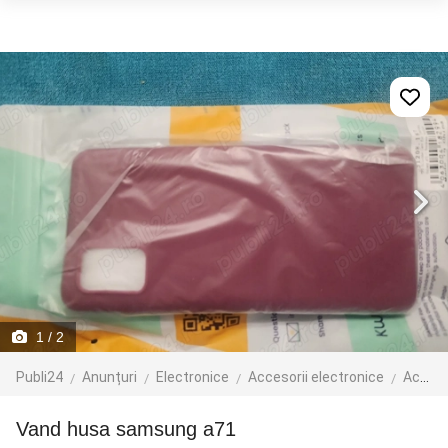
1
/ 2
Publi24
Anunțuri
Electronice
Accesorii electronice
Accesorii telefoane mobile
vand husa samsung a71