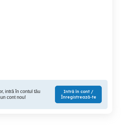
erie externa
vand urgent Cablu original
Numar de Aur - 07xy 5OO
MA "Pocket 5" Power
USB Type-C
5OO - Nume
Pack
Sector 3
Sector 3
S
45 RON
50 RON
1,
r, intră în contul tău
Intră în cont /
Înregistrează-te
 un cont nou!