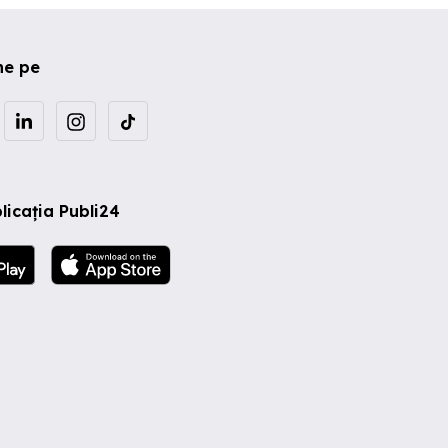
ne pe
licația Publi24