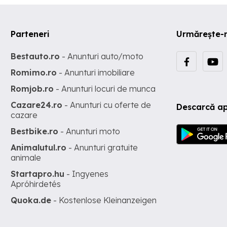
Parteneri
Urmărește-
Bestauto.ro
- Anunturi auto/moto
Romimo.ro
- Anunturi imobiliare
Romjob.ro
- Anunturi locuri de munca
Cazare24.ro
- Anunturi cu oferte de
Descarcă ap
cazare
Bestbike.ro
- Anunturi moto
Animalutul.ro
- Anunturi gratuite
animale
Startapro.hu
- Ingyenes
Apróhirdetés
Quoka.de
- Kostenlose Kleinanzeigen