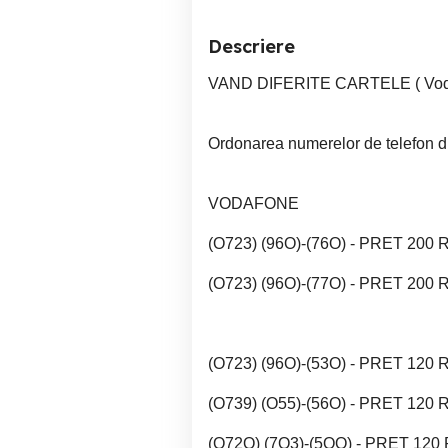
Descriere
VAND DIFERITE CARTELE ( Vodaf
Ordonarea numerelor de telefon 
VODAFONE
(O723) (96O)-(76O) - PRET 200
(O723) (96O)-(77O) - PRET 200
(O723) (96O)-(53O) - PRET 120
(O739) (O55)-(56O) - PRET 120
(O72O) (7O3)-(5OO) - PRET 120