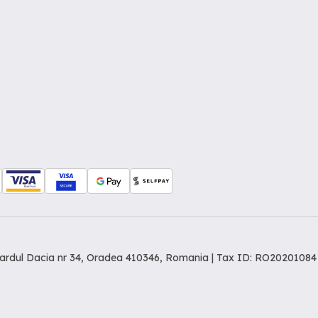
levardul Dacia nr 34, Oradea 410346, Romania | Tax ID: RO20201084