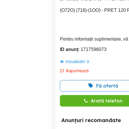
(O72O) (718)-(1OO) - PRET 120
Pentru informații suplimentare, vă
ID anunț
: 1717596073
Vizualizări:
0
Raportează
Fă ofertă
Arată telefon
Anunțuri recomandate