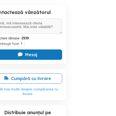
ntactează vânzătorul
ctere rămase:
2939
daugă fișier
?
Mesaj
Cumpără cu livrare
flă mai multe despre cumpărarea cu
livrare
Distribuie anunțul pe