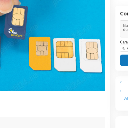
Co
Cara
A
A