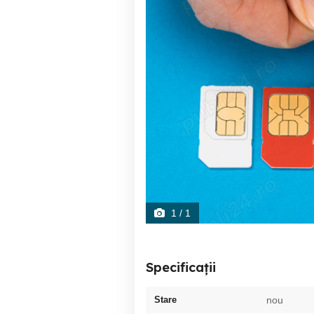
1
/ 1
Specificații
Stare
nou