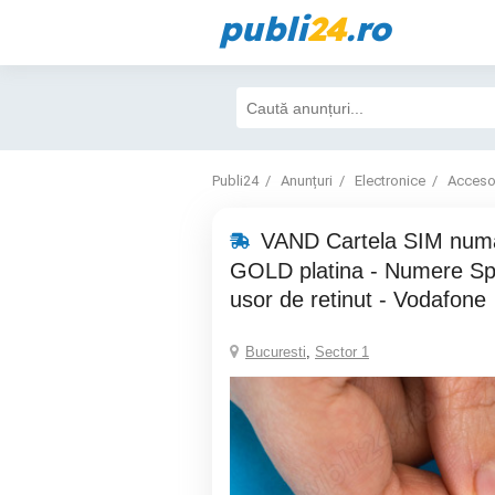
publi
24
.ro
Publi24
Anunțuri
Electronice
Accesor
VAND Cartela SIM numa
GOLD platina - Numere Sp
usor de retinut - Vodafone
Bucuresti
,
Sector 1