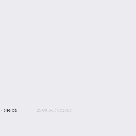
 -
site de
26.08.06.c0c206c