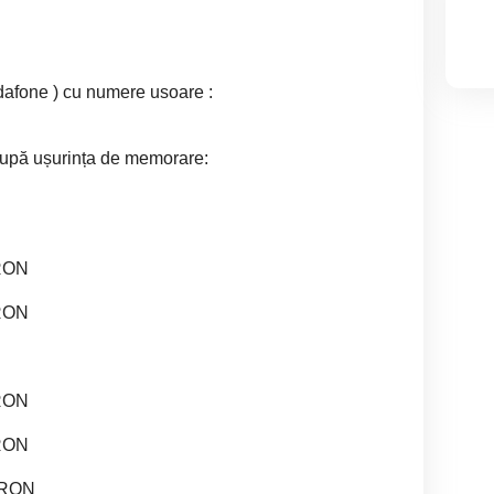
one ) cu numere usoare :
după ușurința de memorare:
 RON
 RON
 RON
 RON
 RON