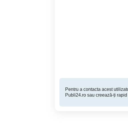
USB conector cu 5 tipuri
Vand Bat
HA
Sector 4
30 RON
Pentru a contacta acest utilizato
Publi24.ro sau creează-ți rapid