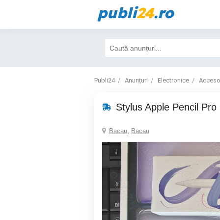
publi
24
.ro
Publi24
Anunțuri
Electronice
Accesor
Stylus Apple Pencil Pro
Bacau
,
Bacau