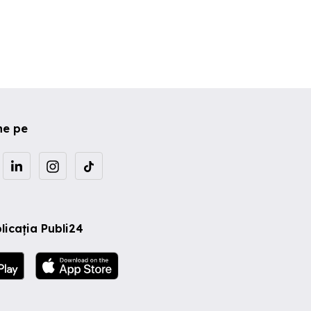
ne pe
licația Publi24