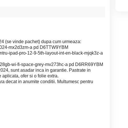
024 (se vinde pachet) dupa cum urmeaza:
ro-2024-mx2d3zm-a pd D6TTW9YBM
tru-ipad-pro-12-9-5th-layout-int-en-black-mjqk3z-a
-128gb-wi-fi-space-grey-mv273hc-a pd D6RR69YBM
24, sunt asadar inca in garantie. Pastrate in
 aplicata, ofer si o folie extra.
tara decat in anumite conditii. Multumesc pentru