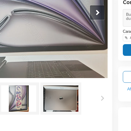
Co
Cara
A
A