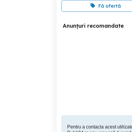
Fă ofertă
Anunțuri recomandate
IPhone 16 pro Max 256GB
Numar Telefon Top Orange
Sector 3
3,000 RON
Pentru a contacta acest utilizato