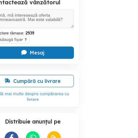
ntactează vânzătorul
ctere rămase:
2939
daugă fișier
?
Mesaj
Cumpără cu livrare
flă mai multe despre cumpărarea cu
livrare
Distribuie anunțul pe