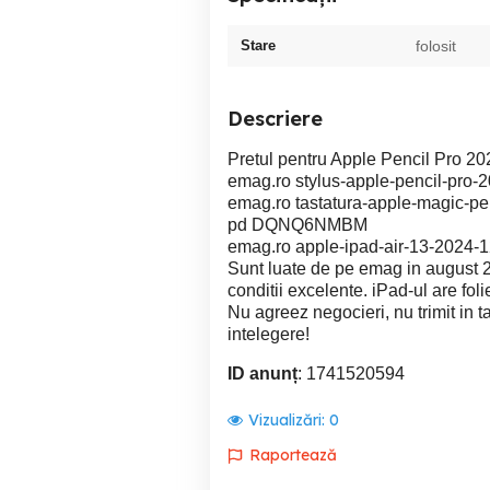
Stare
folosit
Descriere
Pretul pentru Apple Pencil Pro 2
emag.ro stylus-apple-pencil-p
emag.ro tastatura-apple-magic-pen
pd DQNQ6NMBM
emag.ro apple-ipad-air-13-2024
Sunt luate de pe emag in august 20
conditii excelente. iPad-ul are folie
Nu agreez negocieri, nu trimit in 
intelegere!
ID anunț
: 1741520594
Vizualizări:
0
Raportează