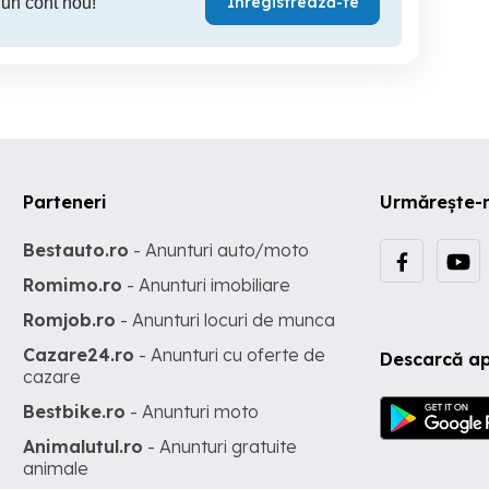
Înregistrează-te
 un cont nou!
Parteneri
Urmărește-
Bestauto.ro
- Anunturi auto/moto
Romimo.ro
- Anunturi imobiliare
Romjob.ro
- Anunturi locuri de munca
Cazare24.ro
- Anunturi cu oferte de
Descarcă ap
cazare
Bestbike.ro
- Anunturi moto
Animalutul.ro
- Anunturi gratuite
animale