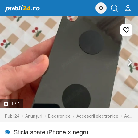
publi
24
.ro
1
/ 2
Publi24
Anunțuri
Electronice
Accesorii electronice
Accesorii telefoane mobile
Sticla spate iPhone x negru