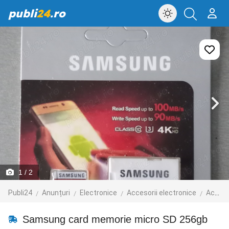
publi
24
.ro
1
/ 2
Publi24
Anunțuri
Electronice
Accesorii electronice
Accesorii telefoane mobile
Samsung card memorie micro SD 256gb