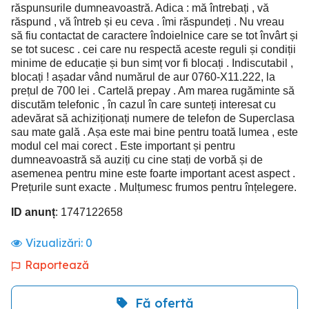
răspunsurile dumneavoastră. Adica : mă întrebați , vă
răspund , vă întreb și eu ceva . îmi răspundeți . Nu vreau
să fiu contactat de caractere îndoielnice care se tot învârt și
se tot sucesc . cei care nu respectă aceste reguli și condiții
minime de educație și bun simț vor fi blocați . Indiscutabil ,
blocați ! așadar vând numărul de aur 0760-X11.222, la
prețul de 700 lei . Cartelă prepay . Am marea rugăminte să
discutăm telefonic , în cazul în care sunteți interesat cu
adevărat să achiziționați numere de telefon de Superclasa
sau mate gală . Așa este mai bine pentru toată lumea , este
modul cel mai corect . Este important și pentru
dumneavoastră să auziți cu cine stați de vorbă și de
asemenea pentru mine este foarte important acest aspect .
Prețurile sunt exacte . Mulțumesc frumos pentru înțelegere.
ID anunț
: 1747122658
Vizualizări:
0
Raportează
Fă ofertă