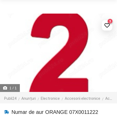
3
1
/ 1
Publi24
Anunțuri
Electronice
Accesorii electronice
Accesorii telefoane mobile
Numar de aur ORANGE 07X0011222