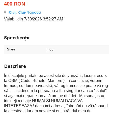
400
RON
Cluj
,
Cluj-Napoca
Valabil din 7/30/2026 3:52:27 AM
Specificații
Stare
nou
Descriere
În discuțiile purtate pe acest site de vânzări , facem recurs
la CBM ( Codul Bunelor Maniere ). in concluzie, vorbim
frumos , cu dumneavoastră, vă rog frumos, se poate vă rog
să.., . nicidecum la persoana a II-a singular sau cu " salut"
și așa mai departe . în altă ordine de idei : Ma sunați sau
trimiteți mesaje NUMAI SI NUMAI DACA VA
INTETESEAZA ! daca îmi adresați întrebări eu vă răspund
la acestea , dar am nevoie și eu la rândul meu de