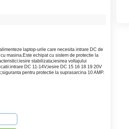
 alimenteze laptop-urile care necesita intrare DC de
r cu masina.Este echipat cu sistem de protectie la
teristici:iesire stabilizata;iesirea voltajului
ificatii:intrare DC 11-14V;iesire DC 15 16 18 19 20V
iguranta pentru protectie la suprasarcina 10 AMP.