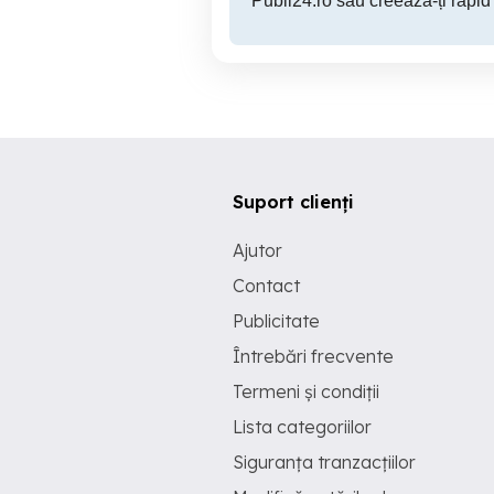
Publi24.ro sau creează-ți rapid
Suport clienți
Ajutor
Contact
Publicitate
Întrebări frecvente
Termeni și condiții
Lista categoriilor
Siguranța tranzacțiilor