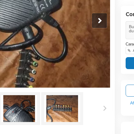
Co
Cara
A
A