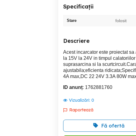
Specificații
Stare
folosit
Descriere
Acest incarcator este proiectat sa
la 15V la 24V in timpul calatoriilo
suprasarcina si la scurtcircuit.Carac
ajustabila;eficienta ridicata;Spec
4A max,DC 22 24V 3.3A 80W max;s
ID anunț
: 1762881760
Vizualizări:
0
Raportează
Fă ofertă