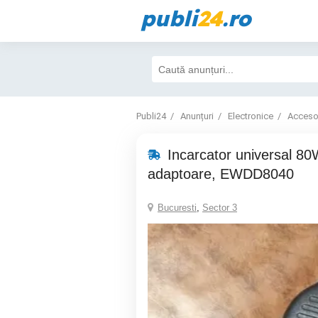
publi
24
.ro
Publi24
Anunțuri
Electronice
Accesor
Incarcator universal 80
adaptoare, EWDD8040
Bucuresti
,
Sector 3