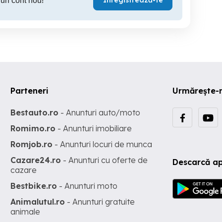
Înregistrează-te
 un cont nou!
Parteneri
Urmărește-
Bestauto.ro
- Anunturi auto/moto
Romimo.ro
- Anunturi imobiliare
Romjob.ro
- Anunturi locuri de munca
Cazare24.ro
- Anunturi cu oferte de
Descarcă ap
cazare
Bestbike.ro
- Anunturi moto
Animalutul.ro
- Anunturi gratuite
animale