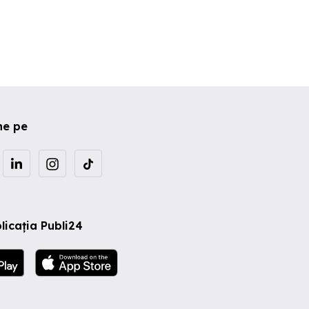
ne pe
licația Publi24