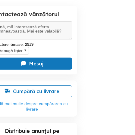
ntactează vânzătorul
ctere rămase:
2939
daugă fișier
?
Mesaj
Cumpără cu livrare
flă mai multe despre cumpărarea cu
livrare
Distribuie anunțul pe