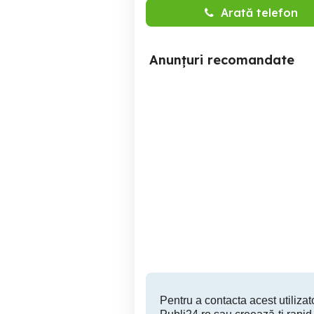
Arată telefon
Anunțuri recomandate
Telefon Iphone 13 stare
Numar de Aur - 07xy 5OO
excelentă
5OO
Ramnicu Sarat
1,600 RON
Pentru a contacta acest utilizato