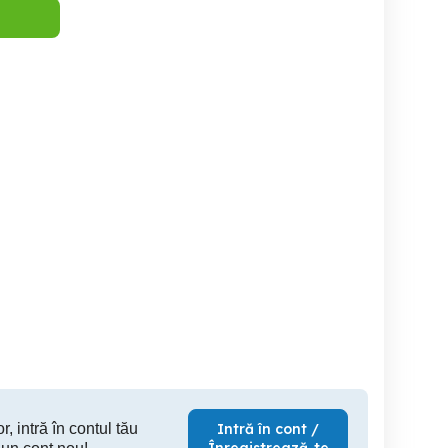
Numar Telefon Top Orange
Iphon
 - Numere de Top Gold
VIP GOLD special frumos
Vip
Sector 2
Sector 6
T
1,474 RON
1 RON
52
r, intră în contul tău
Intră în cont /