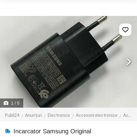
1
/ 5
Publi24
Anunțuri
Electronice
Accesorii electronice
Accesorii telefoane mobile
Incarcator Samsung Original