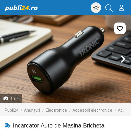
publi
24
.ro
1
/ 2
Publi24
Anunțuri
Electronice
Accesorii electronice
Accesorii telefoane mobile
Incarcator Auto de Masina Bricheta