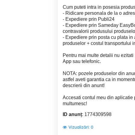
Cum puteti intra in posesia produ
- Ridicare personala de la o adres
- Expediere prin Publi24
- Expediere prin Sameday EasyBox
contravalorii produsului produselor
- Expediere prin posta cu plata in
produselor + costul transportului in
Pentru mai multe detalii nu ezitat
App sau telefonic.
NOTA: pozele produselor din anunt
astfel aveti garantia ca in moment
descrierii din anunt!
Accesati contul meu din aplicatie
multumesc!
ID anunț
: 1774309598
Vizualizări:
0