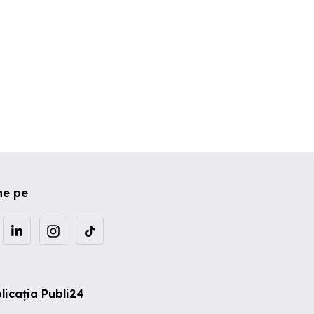
ne pe
licația Publi24