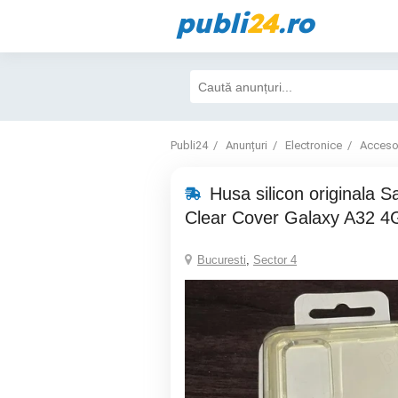
publi
24
.ro
Publi24
Anunțuri
Electronice
Accesor
Husa silicon originala 
Clear Cover Galaxy A32 4
Bucuresti
,
Sector 4