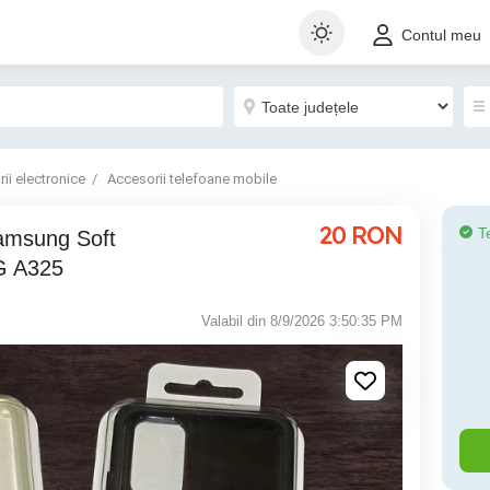
Contul meu
ii electronice
Accesorii telefoane mobile
20
RON
T
Samsung Soft
G A325
Valabil din 8/9/2026 3:50:35 PM