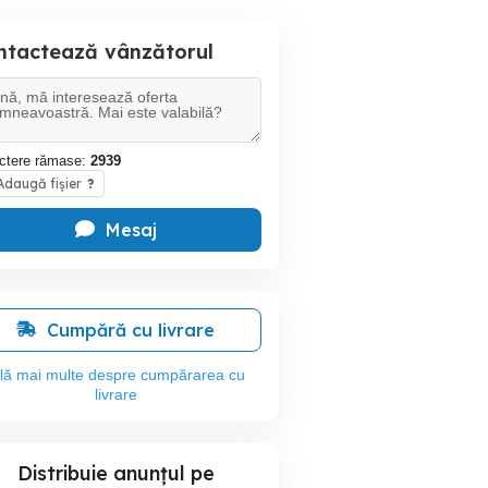
ntactează vânzătorul
ctere rămase:
2939
daugă fișier
?
Mesaj
Cumpără cu livrare
flă mai multe despre cumpărarea cu
livrare
Distribuie anunțul pe