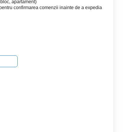
 bloc, apartament)
pentru confirmarea comenzii inainte de a expedia
Numar Vip Aur Magic
Google cromecast 100ron