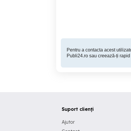
Timisoara
520 RON
Pentru a contacta acest utilizato
Publi24.ro sau creează-ți rapid
Suport clienți
Ajutor