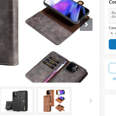
Co
Cara
A
A