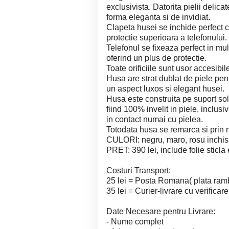
exclusivista. Datorita pielii delica
forma eleganta si de invidiat.
Clapeta husei se inchide perfect c
protectie superioara a telefonului.
Telefonul se fixeaza perfect in mul
oferind un plus de protectie.
Toate orificiile sunt usor accesibi
Husa are strat dublat de piele pent
un aspect luxos si elegant husei.
Husa este construita pe suport soli
fiind 100% invelit in piele, inclusiv
in contact numai cu pielea.
Totodata husa se remarca si prin m
CULORI: negru, maro, rosu inchis
PRET: 390 lei, include folie sticla
Costuri Transport:
25 lei = Posta Romana( plata ramb
35 lei = Curier-livrare cu verifica
Date Necesare pentru Livrare:
- Nume complet