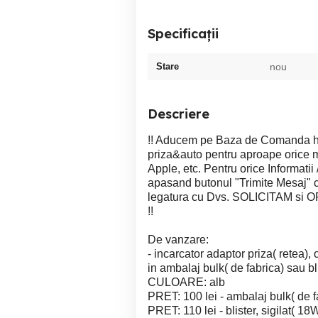
Specificații
Stare
nou
Descriere
!! Aducem pe Baza de Comanda huse
priza&auto pentru aproape orice 
Apple, etc. Pentru orice Informati
apasand butonul "Trimite Mesaj" c
legatura cu Dvs. SOLICITAM si OF
!!
De vanzare:
- incarcator adaptor priza( retea)
in ambalaj bulk( de fabrica) sau blis
CULOARE: alb
PRET: 100 lei - ambalaj bulk( de 
PRET: 110 lei - blister, sigilat( 18