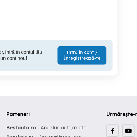
VIP GOLD special frumos
Numere Usoare Gold
or
Sector 6
Ploiesti
5 RON
392 RON
10
r, intră în contul tău
Intră în cont /
Înregistrează-te
 un cont nou!
Parteneri
Urmărește-
Bestauto.ro
- Anunturi auto/moto