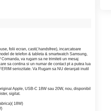
, folii ecran, casti( handsfree), incarcatoare
model de telefon & tableta & smartwatch Samsung,
i / Comanda, va rugam sa ne trimiteti un mesaj
are sa contina si un numar de contact pt a putea lua
ERIM seriozitate. Va Rugam sa NU deranjati inutil
, original Apple, USB-C 18W sau 20W, nou, disponibil
ter, sigilat.
fabrica)( 18W)
W)