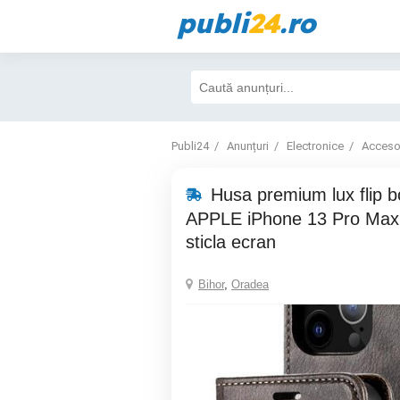
publi
24
.ro
Publi24
Anunțuri
Electronice
Accesor
Husa premium lux flip bo
APPLE iPhone 13 Pro Max 
sticla ecran
Bihor
,
Oradea