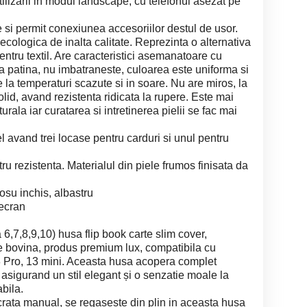
tilizarii in modul landscape, cu telefonul asezat pe
le si permit conexiunea accesoriilor destul de usor.
ecologica de inalta calitate. Reprezinta o alternativa
pentru textil. Are caracteristici asemanatoare cu
ta patina, nu imbatraneste, culoarea este uniforma si
e la temperaturi scazute si in soare. Nu are miros, la
lid, avand rezistenta ridicata la rupere. Este mai
urala iar curatarea si intretinerea pielii se fac mai
fel avand trei locase pentru carduri si unul pentru
ru rezistenta. Materialul din piele frumos finisata da
osu inchis, albastru
 ecran
a 6,7,8,9,10) husa flip book carte slim cover,
de bovina, produs premium lux, compatibila cu
Pro, 13 mini. Aceasta husa acopera complet
 asigurand un stil elegant și o senzatie moale la
bila.
ucrata manual, se regaseste din plin in aceasta husa