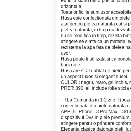
Functia stand ofera posibilitatea u
orizontala.
Toate orificiile sunt usor accesibi
Husa este confectionata din piele 
atat pentru pielea naturala cat si 
pielea naturala, in timp nu dezvol
nu se modifica in timp, rezista bin
atingere se simte ca un material so
rezistenta la apa fata de pielea nat
usor.
Husa poate fi utilizata si ca porto
bancnote.
Husa are strat dublat de piele pent
un aspect luxos si elegant husei.
CULORI: negru, maro, gri inchis, r
PRET: 390 lei, include folie sticla
- !! La Comanda in 1-2 zile !! (poz
confectionata din piele naturala 
APPLE iPhone 13 Pro Max, 13/13 
dispozitivul Dvs in piele premium,
atingere pentru o prindere conforta
Eleganta clasica datorata pielii l