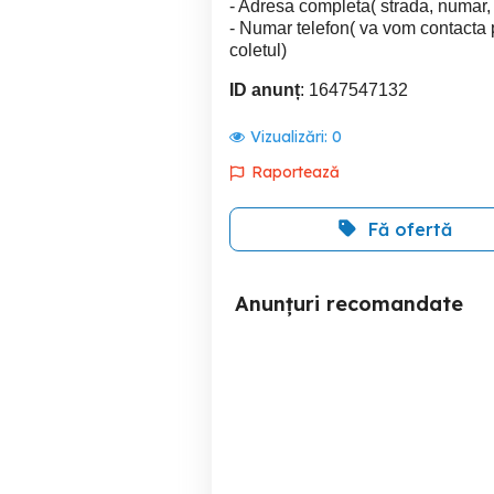
- Adresa completa( strada, numar,
- Numar telefon( va vom contacta 
coletul)
ID anunț
: 1647547132
Vizualizări:
0
Raportează
Fă ofertă
Anunțuri recomandate
Iphone X 256 gb
Numar Telefon Top Orange