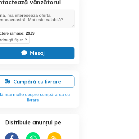
ntactează vânzătorul
ctere rămase:
2939
daugă fișier
?
Mesaj
Cumpără cu livrare
flă mai multe despre cumpărarea cu
livrare
Distribuie anunțul pe