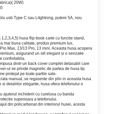
fabrica)( 20W)
W)
ablu usb Type C sau Litghtning, putere 5A, nou
 1,2,3,4,5) husa flip book carte cu functie stand,
ea mai buna calitate, produs premium lux,
Pro Max, 13/13 Pro, 13 mini. Aceasta husa acopera
premium, asigurand un stil elegant și o senzatie
e confortabila.
ompusa dintr-un back cover complet detasabil care
over-ul se prinde magnetic de partea de husa tip
bine protejat pe toate partile sale.
ucrata manual, se regaseste din plin in aceasta husa
te si detaliilor elegante, husa ofera telefonului o
u ajutorul inchiderii cu curelusa cu banda
otectie superioara a telefonului.
ajul din policarbonat din interiorul husei, acesta