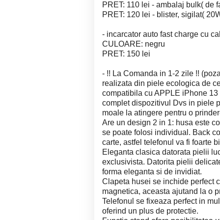
PRET: 110 lei - ambalaj bulk( de 
PRET: 120 lei - blister, sigilat( 20
- incarcator auto fast charge cu c
CULOARE: negru
PRET: 150 lei
- !! La Comanda in 1-2 zile !! (poza
realizata din piele ecologica de c
compatibila cu APPLE iPhone 13 
complet dispozitivul Dvs in piele 
moale la atingere pentru o prinder
Are un design 2 in 1: husa este c
se poate folosi individual. Back c
carte, astfel telefonul va fi foarte 
Eleganta clasica datorata pielii l
exclusivista. Datorita pielii delica
forma eleganta si de invidiat.
Clapeta husei se inchide perfect c
magnetica, aceasta ajutand la o pr
Telefonul se fixeaza perfect in mul
oferind un plus de protectie.