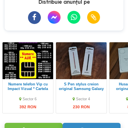
Distribuie anunțul pe
Numere telefon Vip cu
S Pen stylus creion
Husa transparenta
Impact Vizual * Cartela
original Samsung Galaxy
origin
Numar Preferential
Note20 Note 20 Ultra
Case Ma
Sector 6
Sector 4
392 RON
230 RON